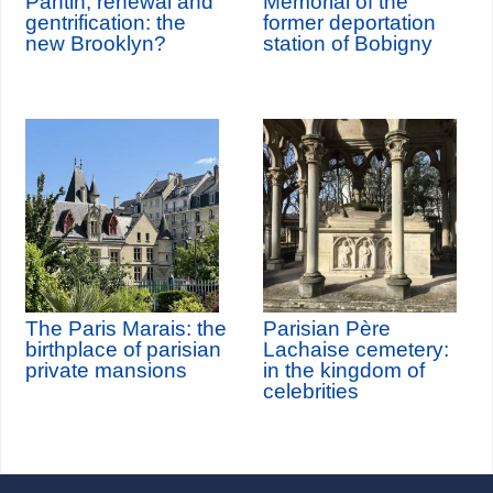
Pantin, renewal and
Memorial of the
gentrification: the
former deportation
new Brooklyn?
station of Bobigny
The Paris Marais: the
Parisian Père
birthplace of parisian
Lachaise cemetery:
private mansions
in the kingdom of
celebrities