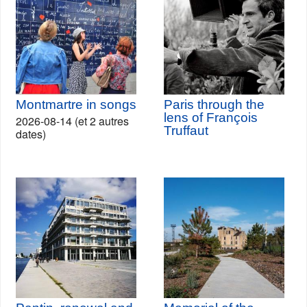
Montmartre in songs
Paris through the
lens of François
2026-08-14 (et 2 autres
Truffaut
dates)