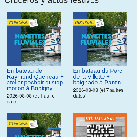
Cruceros y actos festivos
En bateau de
En bateau du Parc
Raymond Queneau +
de la Villette +
atelier pochoir et stop
baignade à Pantin
motion à Bobigny
2026-08-08 (et 7 autres
2026-08-08 (et 1 autre
dates)
date)