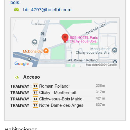
bois
bb_4797@hotelbb.com
Acceso
:
Romain Rolland
238m
TRAMWAY
:
Clichy - Montfermeil
317m
TRAMWAY
:
Clichy-sous-Bois Mairie
421m
TRAMWAY
:
Notre-Dame-des-Anges
637m
TRAMWAY
Habitaciones