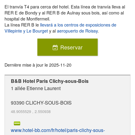
El tranvía T4 para cerca del hotel. Esta línea de tranvía lleva al
RER E de Bondy y al RER B de Aulnay sous bois, así como al
hospital de Montfermeil.
La línea RER B le
llevará a los centros de exposiciones de
Villepinte y Le Bourget
y al
aeropuerto de Roissy
.
Reservar
Dernière mise à jour le
2025-11-20
B&B Hotel Paris Clichy-sous-Bois
1 allée Etienne Laurent
93390
CLICHY-SOUS-BOIS
48.9055529
,
2.550938
www.hotel-bb.com/fr/hotel/paris-clichy-sous-