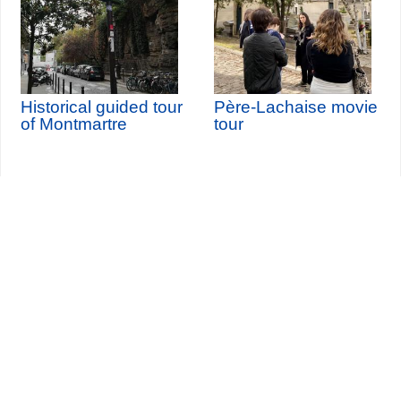
Historical guided tour
Père-Lachaise movie
of Montmartre
tour
Seine-Saint-Denis Tourisme
140, avenue Jean Lolive
93695 Pantin Cedex
Tél. 01 49 15 98 98
Transportes
¿Quiénes somos?
Viajar en París