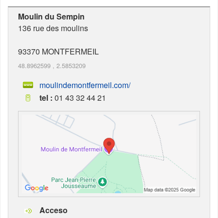
Moulin du Sempin
136 rue des moulins
93370
MONTFERMEIL
48.8962599
,
2.5853209
moulindemontfermeil.com/
tel :
01 43 32 44 21
Acceso