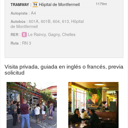
:
Hôpital de Montfermeil
1179m
TRAMWAY
: A4
Autopista
: 601A, 601B, 604, 613, Hôpital
Autobús
de Montfermeil
:
Le Raincy, Gagny, Chelles
RER
: RN 3
Ruta
Visita privada, guiada en inglés o francés, previa
solicitud