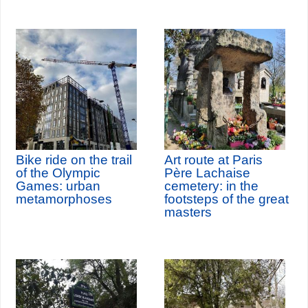
Bike ride on the trail
Art route at Paris
of the Olympic
Père Lachaise
Games: urban
cemetery: in the
metamorphoses
footsteps of the great
masters