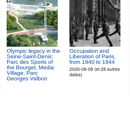
Olympic legacy in the
Occupation and
Seine-Saint-Denis:
Liberation of Paris,
Parc des Sports of
from 1940 to 1944
the Bourget, Media
2026-08-08 (et 28 autres
Village, Parc
dates)
Georges Valbon
Seine-Saint-Denis Tourisme
140, avenue Jean Lolive
93695 Pantin Cedex