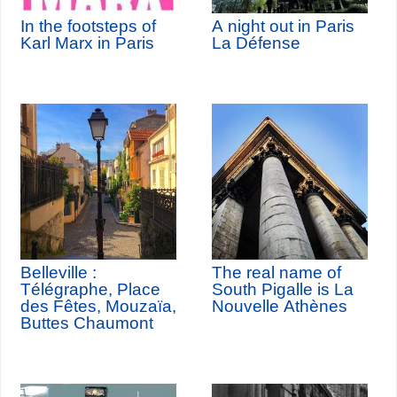
In the footsteps of
A night out in Paris
Karl Marx in Paris
La Défense
Belleville :
The real name of
Télégraphe, Place
South Pigalle is La
des Fêtes, Mouzaïa,
Nouvelle Athènes
Buttes Chaumont