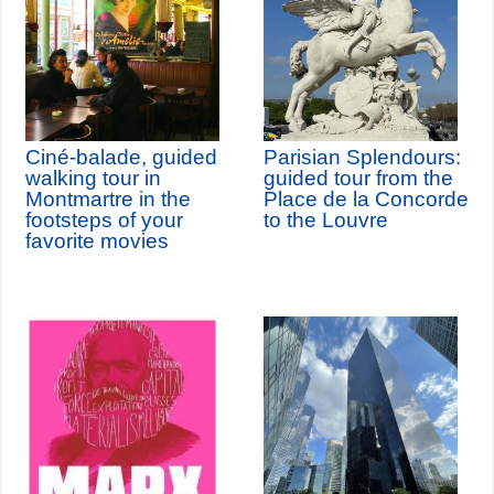
Ciné-balade, guided
Parisian Splendours:
walking tour in
guided tour from the
Montmartre in the
Place de la Concorde
footsteps of your
to the Louvre
favorite movies