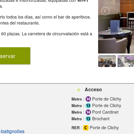
Wi-Fi
a.
to todos los días, así como el bar de aperitivos.
entes del restaurante.
60 plazas. La carretera de circunvalación está a
servar
Acceso
:
Porte de Clichy
Metro
:
Porte de Clichy
Metro
:
Pont Cardinet
Metro
:
Brochant
Metro
:
Porte de Clichy
RER
-batignolles