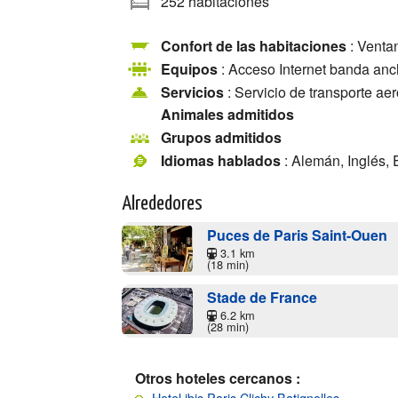
252 habitaciones
Confort de las habitaciones
: Ventan
Equipos
: Acceso Internet banda anc
Servicios
: Servicio de transporte ae
Animales admitidos
Grupos admitidos
Idiomas hablados
: Alemán, Inglés, 
Alrededores
Puces de Paris Saint-Ouen
3.1 km
(18 min)
Stade de France
6.2 km
(28 min)
Otros hoteles cercanos :
Hotel ibis Paris Clichy Batignolles