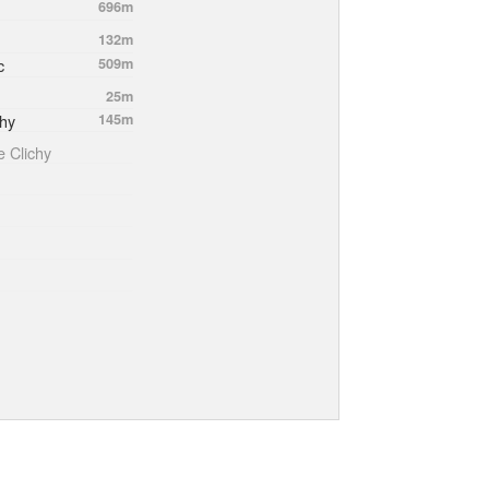
696m
132m
c
509m
25m
chy
145m
e Clichy