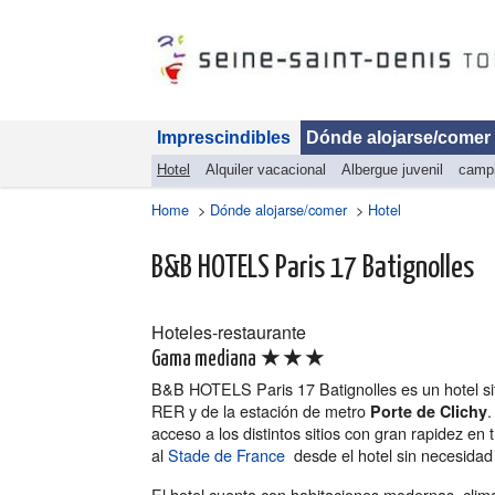
Imprescindibles
Dónde alojarse/comer
Hotel
Alquiler vacacional
Albergue juvenil
camp
Home
>
Dónde alojarse/comer
>
Hotel
B&B HOTELS Paris 17 Batignolles
Hoteles-restaurante
★★★
Gama mediana
B&B HOTELS Paris 17 Batignolles es un hotel situ
RER y de la estación de metro
.
Porte de Clichy
acceso a los distintos sitios con gran rapidez en
al
Stade de France
desde el hotel sin necesida
El hotel cuenta con habitaciones modernas, clim