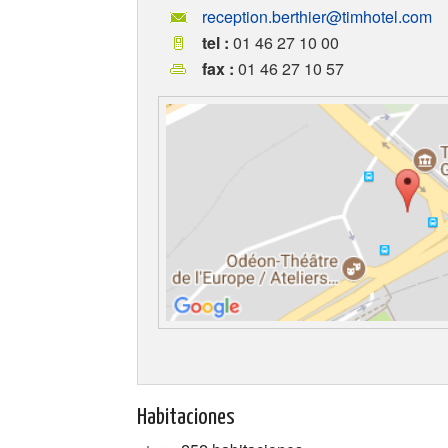
reception.berthier@timhotel.com
tel :
01 46 27 10 00
fax :
01 46 27 10 57
Habitaciones