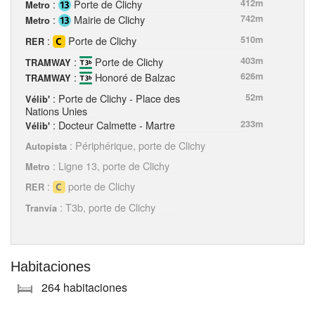
:
Porte de Clichy
412m
Metro
:
Mairie de Clichy
742m
Metro
:
Porte de Clichy
510m
RER
:
Porte de Clichy
403m
TRAMWAY
:
Honoré de Balzac
626m
TRAMWAY
: Porte de Clichy - Place des
52m
Vélib'
Nations Unies
: Docteur Calmette - Martre
233m
Vélib'
: Périphérique, porte de Clichy
Autopista
: Ligne 13, porte de Clichy
Metro
:
porte de Clichy
RER
: T3b, porte de Clichy
Tranvía
Habitaciones
264 habitaciones