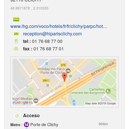
48.8971878
,
2.310333
www.ihg.com/voco/hotels/fr/fr/clichy/parpc/hoteldetail
reception@hiparisclichy.com
tel :
01 76 68 77 00
fax :
01 76 68 77 01
Acceso
:
Porte de Clichy
304m
Metro