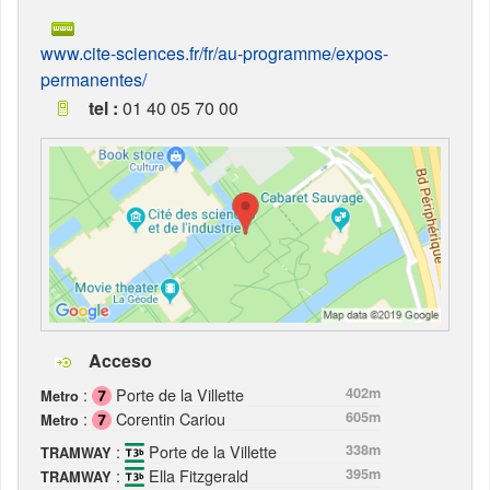
www.cite-sciences.fr/fr/au-programme/expos-
permanentes/
tel :
01 40 05 70 00
Acceso
:
Porte de la Villette
402m
Metro
:
Corentin Cariou
605m
Metro
:
Porte de la Villette
338m
TRAMWAY
:
Ella Fitzgerald
395m
TRAMWAY