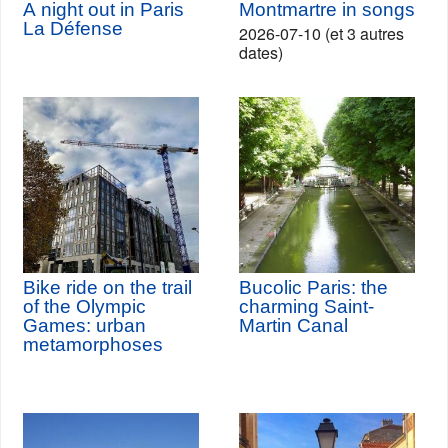
A night out in Paris
Montmartre in songs
La Défense
2026-07-10 (et 3 autres
dates)
Bike ride on the trail
Bucolic Paris: the
of the Olympic
charming Saint-
Games: urban
Martin Canal
metamorphoses