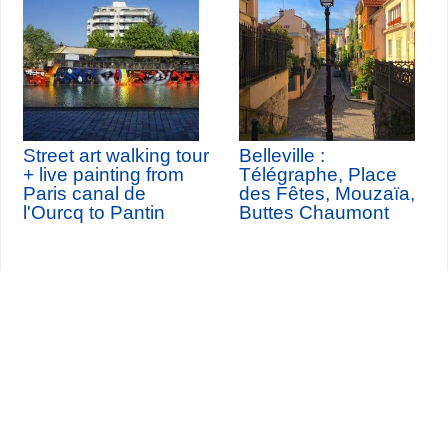
Street art walking tour
Belleville :
+ live painting from
Télégraphe, Place
Paris canal de
des Fêtes, Mouzaïa,
l'Ourcq to Pantin
Buttes Chaumont
Seine-Saint-Denis Tourisme
140, avenue Jean Lolive
93695 Pantin Cedex
Tél. 01 49 15 98 98
Transportes
¿Quiénes somos?
Viajar en París