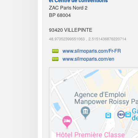
et Centre de conventions
ZAC Paris Nord 2
BP 68004
93420
VILLEPINTE
48.97352399551063
,
2.5151436876220714
www.silmoparis.com/Fr-FR
www.silmoparis.com/en