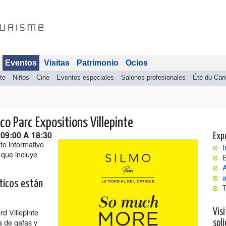
Eventos
Visitas
Patrimonio
Ocios
te
Niños
Cine
Eventos especiales
Salones profesionales
Été du Can
ico Parc Expositions Villepinte
09:00 A 18:30
Exp
to informativo
I
 que incluye
E
a
ticos están
rd Villepinte
Visi
a de gafas y
soli