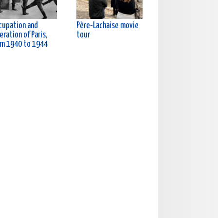
cupation and
Père-Lachaise movie
eration of Paris,
tour
om 1940 to 1944