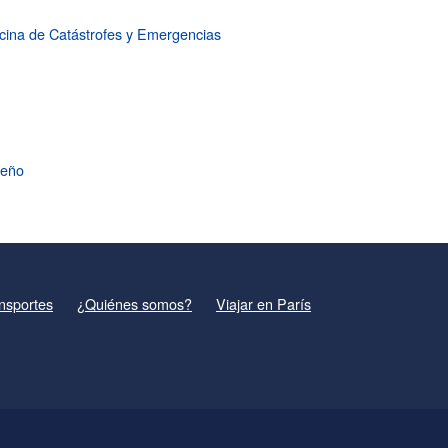
ina de Catástrofes y Emergencias
seño
nsportes
¿Quiénes somos?
Viajar en París