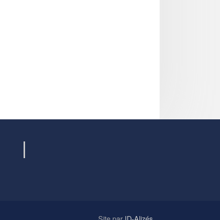
Site par
ID-Alizés