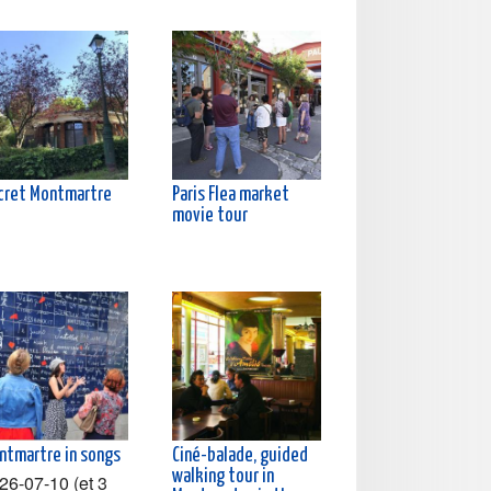
cret Montmartre
Paris Flea market
movie tour
ntmartre in songs
Ciné-balade, guided
walking tour in
26-07-10 (et 3