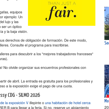
gafas, equipos
por ejemplo: Un
el lujo y las
 ser un óptico
a y la baja visión.
r sus derechos de obligación de formación. De este modo,
Se
alleres. Consulte el programa para inscribirse.
lleres para descubrir a los "mejores trabajadores franceses"
uras).
! No olvide organizar sus encuentros profesionales con
artir de abril. La entrada es gratuita para los profesionales y
eso a la exposición exige el pago de una cuota.
oissy CDG - SILMO 2026
Mo
 de la exposición V
illepinte o
una habitación de hotel cerca
20
ER B para llegar a la feria. Si no, reserve un alojamiento