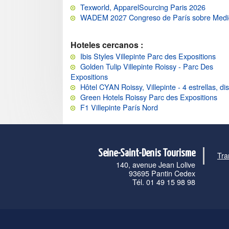
Texworld, ApparelSourcing Paris 2026
WADEM 2027 Congreso de París sobre Medic
Hoteles cercanos :
Ibis Styles Villepinte Parc des Expositions
Golden Tulip Villepinte Roissy - Parc Des
Expositions
Hôtel CYAN Roissy, Villepinte - 4 estrellas, di
Green Hotels Roissy Parc des Expositions
F1 Villepinte París Nord
Seine-Saint-Denis Tourisme
Tra
140, avenue Jean Lolive
93695 Pantin Cedex
Tél. 01 49 15 98 98