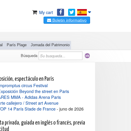
My cart
Boletin informativo
al
París Plage
Jornada del Patrimonio
Búsqueda
osición, espectáculo en París
mpromptus circus Festival
xposición Beyond the street en Paris
ARES MMA - Adidas Arena Paris
rte callejero / Street art Avenue
TOP 14 París Stade de France
- juno de 2026
ta privada, guiada en inglés o francés, previa
citud