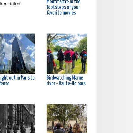
Montmartre in the
tres dates)
footsteps of your
favorite movies
ight out in Paris La
Birdwatching Marne
fense
river - Haute-île park