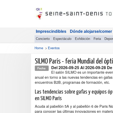
Imprescindibles
Dónde alojarse/comer
Concierto
Espectáculo
Exhibición
Feria
Depor
Home
>
Eventos
SILMO París - feria Mundial del ópt
Del
2026-09-25
Al
2026-09-28
De 
Fecha
El salón SILMO es un importante even
anual en torno a las nuevas tendencias en gafas
encuentros B2B, programas de formación, etc.
Las tendencias sobre gafas y equipos óp
en SILMO París
Acuda al pabellón 5A y al pabellón 6 de Paris No
para conocer las últimas innovaciones en materi