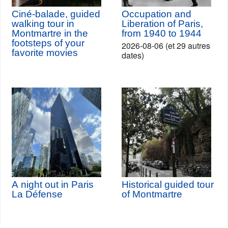
Ciné-balade, guided
Occupation and
walking tour in
Liberation of Paris,
Montmartre in the
from 1940 to 1944
footsteps of your
2026-08-06 (et 29 autres
favorite movies
dates)
A night out in Paris
Historical guided tour
La Défense
of Montmartre