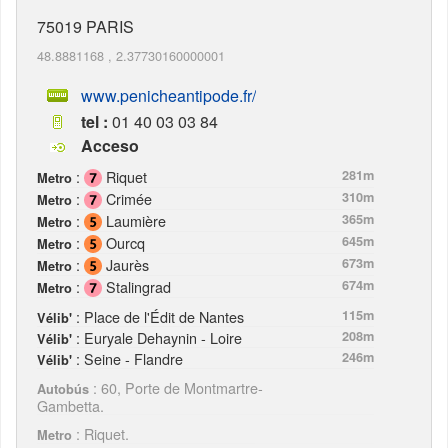
75019
PARIS
48.8881168
,
2.37730160000001
www.penicheantipode.fr/
tel :
01 40 03 03 84
Acceso
:
Riquet
281m
Metro
:
Crimée
310m
Metro
:
Laumière
365m
Metro
:
Ourcq
645m
Metro
:
Jaurès
673m
Metro
:
Stalingrad
674m
Metro
: Place de l'Édit de Nantes
115m
Vélib'
: Euryale Dehaynin - Loire
208m
Vélib'
: Seine - Flandre
246m
Vélib'
: 60, Porte de Montmartre-
Autobús
Gambetta.
: Riquet.
Metro