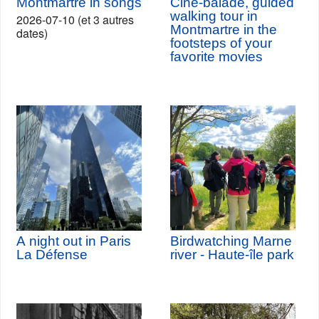
Montmartre in songs
Ciné-balade, guided
walking tour in
2026-07-10 (et 3 autres
Montmartre in the
dates)
footsteps of your
favorite movies
A night out in Paris
Birdwatching Marne
La Défense
river - Haute-île park