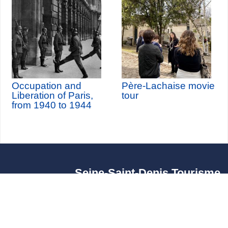
Occupation and
Père-Lachaise movie
Liberation of Paris,
tour
from 1940 to 1944
Seine-Saint-Denis Tourisme
140, avenue Jean Lolive
93695 Pantin Cedex
Tél. 01 49 15 98 98
Transportes
¿Quiénes somos?
Viajar en París