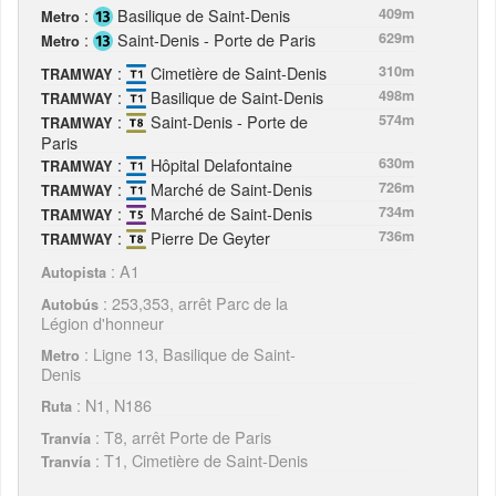
:
Basilique de Saint-Denis
409m
Metro
:
Saint-Denis - Porte de Paris
629m
Metro
:
Cimetière de Saint-Denis
310m
TRAMWAY
:
Basilique de Saint-Denis
498m
TRAMWAY
:
Saint-Denis - Porte de
574m
TRAMWAY
Paris
:
Hôpital Delafontaine
630m
TRAMWAY
:
Marché de Saint-Denis
726m
TRAMWAY
:
Marché de Saint-Denis
734m
TRAMWAY
:
Pierre De Geyter
736m
TRAMWAY
: A1
Autopista
: 253,353, arrêt Parc de la
Autobús
Légion d'honneur
: Ligne 13, Basilique de Saint-
Metro
Denis
: N1, N186
Ruta
: T8, arrêt Porte de Paris
Tranvía
: T1, Cimetière de Saint-Denis
Tranvía