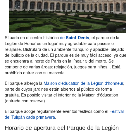
Situado en el centro histórico
de
, el parque de la
Saint-Denis
Legión de Honor es un lugar muy agradable para pasear o
relajarse. Disfrutará de un ambiente tranquilo y apacible, alejado
del bullicio de la ciudad. El parque es de muy fácil acceso, ya que
se encuentra al norte de París en la línea 13 del metro. Se
compone de varias áreas: relajación, juegos para niños... Está
prohibido entrar con su mascota.
El parque alberga la
Maison d'éducation de la Légion d'honneur
,
parte de cuyos jardines están abiertos al público de forma
gratuita. Es posible visitar el interior de la Maison d'éducation
(entrada con reserva).
El parque acoge regularmente eventos festivos como el
Festival
del Tulipán cada primavera
.
Horario de apertura del Parque de la Legión