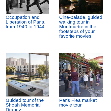
Occupation and
Ciné-balade, guided
Liberation of Paris,
walking tour in
from 1940 to 1944
Montmartre in the
footsteps of your
favorite movies
Guided tour of the
Paris Flea market
Shoah Memorial
movie tour
Drancy