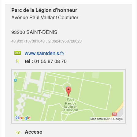
Parc de la Légion d'honneur
Avenue Paul Vaillant Couturier
93200
SAINT-DENIS
48.9337107391648
,
2.36245958728023
www.saintdenis.fr/
tel :
01 55 87 08 70
Acceso