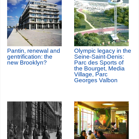
Pantin, renewal and
Olympic legacy in the
gentrification: the
Seine-Saint-Denis:
new Brooklyn?
Parc des Sports of
the Bourget, Media
Village, Parc
Georges Valbon