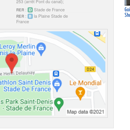
253 (arrêt Pont du canal);
:
Stade de France
Gu
RER
Sh
:
la Plaine Stade de
RER
France