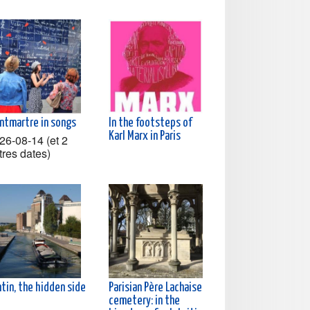
ntmartre in songs
In the footsteps of
Karl Marx in Paris
26-08-14 (et 2
tres dates)
tin, the hidden side
Parisian Père Lachaise
cemetery: in the