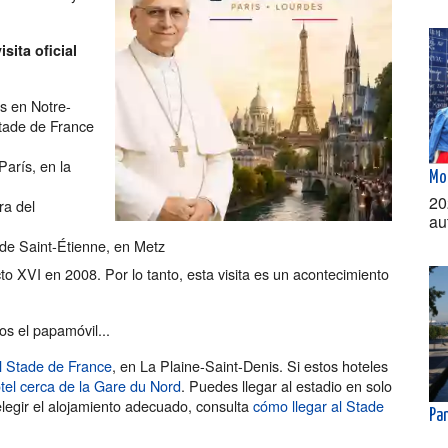
visita oficial
s en Notre-
Stade de France
arís, en la
Mo
20
ra del
au
 de Saint-Étienne, en Metz
cto XVI en 2008. Por lo tanto, esta visita es un acontecimiento
os el papamóvil...
el Stade de France
, en La Plaine-Saint-Denis. Si estos hoteles
tel cerca de la Gare du Nord
. Puedes llegar al estadio en solo
legir el alojamiento adecuado, consulta
cómo llegar al Stade
Pan