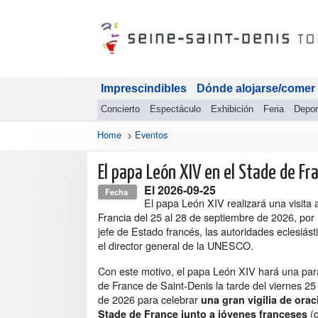
Imprescindibles
Dónde alojarse/comer
Concierto
Espectáculo
Exhibición
Feria
Depor
Home
>
Eventos
El papa León XIV en el Stade de Fr
El
2026-09-25
Fecha
El papa León XIV realizará una visita 
Francia del 25 al 28 de septiembre de 2026, por i
jefe de Estado francés, las autoridades eclesiást
el director general de la UNESCO.
Con este motivo, el papa León XIV hará una par
de France de Saint-Denis la tarde del viernes 2
de 2026 para celebrar
una gran vigilia de orac
(d
Stade de France junto a jóvenes franceses