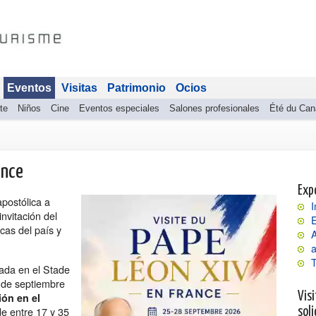
Eventos
Visitas
Patrimonio
Ocios
te
Niños
Cine
Eventos especiales
Salones profesionales
Été du Can
ance
Exp
apostólica a
I
nvitación del
E
icas del país y
a
ada en el Stade
5 de septiembre
Visi
ión en el
e entre 17 y 35
soli