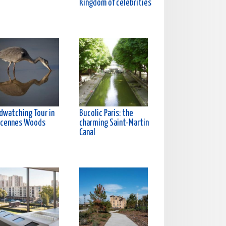
kingdom of celebrities
rdwatching Tour in
Bucolic Paris: the
ncennes Woods
charming Saint-Martin
Canal