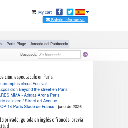
My cart
Boletin informativo
al
París Plage
Jornada del Patrimonio
Búsqueda
osición, espectáculo en París
mpromptus circus Festival
xposición Beyond the street en Paris
ARES MMA - Adidas Arena Paris
rte callejero / Street art Avenue
TOP 14 París Stade de France
- juno de 2026
ta privada, guiada en inglés o francés, previa
citud