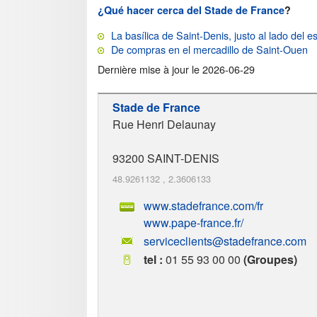
¿Qué hacer cerca del Stade de France
?
La basílica de Saint-Denis, justo al lado del e
De compras en el mercadillo de Saint-Ouen
Dernière mise à jour le
2026-06-29
Stade de France
Rue Henri Delaunay
93200
SAINT-DENIS
48.9261132
,
2.3606133
www.stadefrance.com/fr
www.pape-france.fr/
serviceclients@stadefrance.com
tel :
01 55 93 00 00
(Groupes)