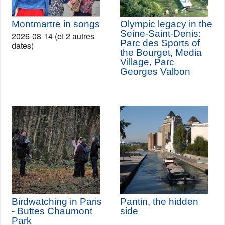
Montmartre in songs
Olympic legacy in the
Seine-Saint-Denis:
2026-08-14 (et 2 autres
Parc des Sports of
dates)
the Bourget, Media
Village, Parc
Georges Valbon
Birdwatching in Paris
Pantin, the hidden
- Buttes Chaumont
side
Park