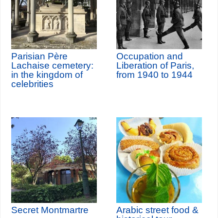
Parisian Père
Occupation and
Lachaise cemetery:
Liberation of Paris,
in the kingdom of
from 1940 to 1944
celebrities
Secret Montmartre
Arabic street food &