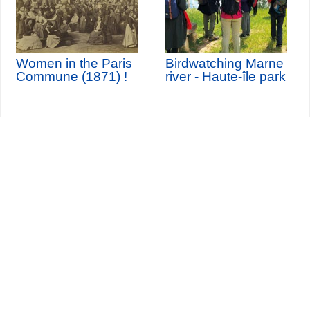
Women in the Paris
Birdwatching Marne
Commune (1871) !
river - Haute-île park
Seine-Saint-Denis Tourisme
140, avenue Jean Lolive
93695 Pantin Cedex
Tél. 01 49 15 98 98
Transportes
¿Quiénes somos?
Viajar en París
Site par
ID-Alizés