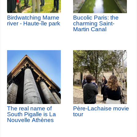
Birdwatching Marne
Bucolic Paris: the
river - Haute-île park
charming Saint-
Martin Canal
The real name of
Père-Lachaise movie
South Pigalle is La
tour
Nouvelle Athènes