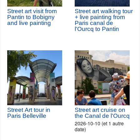
Street art visit from
Street art walking tour
Pantin to Bobigny
+ live painting from
and live painting
Paris canal de
l'Ourcq to Pantin
Street Art tour in
Street art cruise on
Paris Belleville
the Canal de l'Ourcq
2026-10-10 (et 1 autre
date)