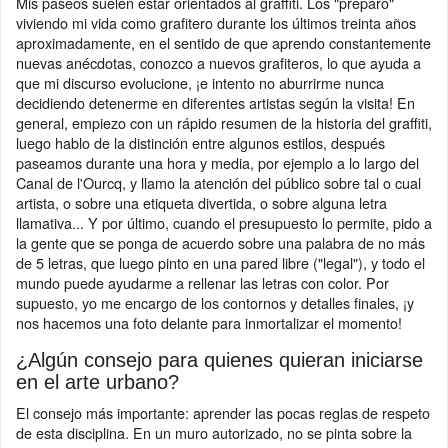
Mis paseos suelen estar orientados al graffiti. Los "preparo"
viviendo mi vida como grafitero durante los últimos treinta años
aproximadamente, en el sentido de que aprendo constantemente
nuevas anécdotas, conozco a nuevos grafiteros, lo que ayuda a
que mi discurso evolucione, ¡e intento no aburrirme nunca
decidiendo detenerme en diferentes artistas según la visita! En
general, empiezo con un rápido resumen de la historia del graffiti,
luego hablo de la distinción entre algunos estilos, después
paseamos durante una hora y media, por ejemplo a lo largo del
Canal de l'Ourcq, y llamo la atención del público sobre tal o cual
artista, o sobre una etiqueta divertida, o sobre alguna letra
llamativa... Y por último, cuando el presupuesto lo permite, pido a
la gente que se ponga de acuerdo sobre una palabra de no más
de 5 letras, que luego pinto en una pared libre ("legal"), y todo el
mundo puede ayudarme a rellenar las letras con color. Por
supuesto, yo me encargo de los contornos y detalles finales, ¡y
nos hacemos una foto delante para inmortalizar el momento!
¿Algún consejo para quienes quieran iniciarse
en el arte urbano?
El consejo más importante: aprender las pocas reglas de respeto
de esta disciplina. En un muro autorizado, no se pinta sobre la