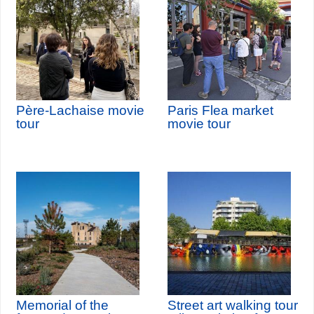
Père-Lachaise movie
Paris Flea market
tour
movie tour
Memorial of the
Street art walking tour