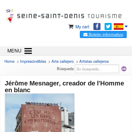
My cart
Boletin informativo
MENU
Home
>
Imprescindibles
>
Arte callejero
>
Artistas callejeros
Búsqueda
Jérôme Mesnager, creador de l'Homme
en blanc