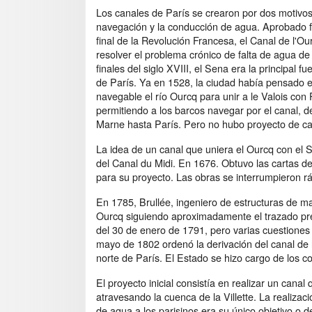
Los canales de París se crearon por dos motivos
navegación y la conducción de agua. Aprobado f
final de la Revolución Francesa, el Canal de l'O
resolver el problema crónico de falta de agua de
finales del siglo XVIII, el Sena era la principal f
de París. Ya en 1528, la ciudad había pensado 
navegable el río Ourcq para unir a le Valois con 
permitiendo a los barcos navegar por el canal, d
Marne hasta París. Pero no hubo proyecto de ca
La idea de un canal que uniera el Ourcq con el S
del Canal du Midi. En 1676. Obtuvo las cartas d
para su proyecto. Las obras se interrumpieron r
En 1785, Brullée, ingeniero de estructuras de ma
Ourcq siguiendo aproximadamente el trazado pre
del 30 de enero de 1791, pero varias cuestiones
mayo de 1802 ordenó la derivación del canal de l'
norte de París. El Estado se hizo cargo de los c
El proyecto inicial consistía en realizar un cana
atravesando la cuenca de la Villette. La realiza
de agua a los parisinos era su único objetivo o