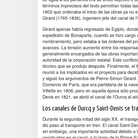
términos imprecisos del texto permitían todas las
1802 que ordenaba el inicio de las obras ya no e
Girard (1765-1836), ingeniero jefe del canal de l
Girard apenas había regresado de Egipto, donde
expedición de Bonaparte, cuando se hizo cargo d
nombramiento, pero estaba a las órdenes del pref
avances. La tensión aumentó entre los responsab
generalmente encargados de las obras important
autoridad de la corporación estatal. Este confli
técnico que se produjo después. Finalmente, el 
reunió a los implicados en el proyecto para deci
y siguió los argumentos de Pierre-Simon Girard.
Comercio de París, que era partidaria de la nav
Villette en 1808, pero en aquella época sólo pro
Denis en 1821, se abrió el canal de l'Ourcq al añ
Los canales de Ourcq y Saint-Denis se tr
Durante la segunda mitad del siglo XX, el transp
dio paso al transporte en tren. El canal Saint-D
sin embargo, una importante actividad debido a
construidas en el canal, a lo largo de la Plaine S