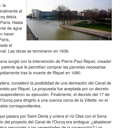
: la
inalmente al
urcq debía
 París. Hasta
uente de agua
en hacer
París,
esde el
nal. Las obras se terminaron en 1636.
ena surgió con la intervención de Pierre-Paul Riquet, creador
e patente que le permitían comprar las parcelas necesarias
ápidamente tras la muerte de Riquet en 1680.
dera, consideró la posibilidad de una derivación del Canal de
visto por Riquet. La propuesta fue aceptada por un decreto
 suspendieron su ejecución. Finalmente, el decreto del 17 de
Ourcq para dirigirlo a una cuenca cerca de la Villette, en el
ostes correspondientes.
l que pasara por Saint-Denis y uniera el río Oise con el Sena
ción del proyecto del Canal de l'Ourcq era ambigua: ¿abastecer
 debía responder a las necesidades de la navegación? Los