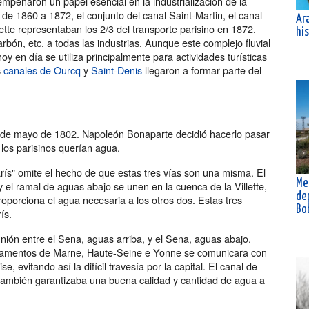
mpeñaron un papel esencial en la industrialización de la
 de 1860 a 1872, el conjunto del canal Saint-Martin, el canal
Ar
lette representaban los 2/3 del transporte parisino en 1872.
his
bón, etc. a todas las industrias. Aunque este complejo fluvial
hoy en día se utiliza principalmente para actividades turísticas
s
canales de Ourcq
y
Saint-Denis
llegaron a formar parte del
19 de mayo de 1802. Napoleón Bonaparte decidió hacerlo pasar
 los parisinos querían agua.
rís" omite el hecho de que estas tres vías son una misma. El
Me
y el ramal de aguas abajo se unen en la cuenca de la Villette,
de
roporciona el agua necesaria a los otros dos. Estas tres
Bo
ís.
 unión entre el Sena, aguas arriba, y el Sena, aguas abajo.
artamentos de Marne, Haute-Seine e Yonne se comunicara con
, evitando así la difícil travesía por la capital. El canal de
 también garantizaba una buena calidad y cantidad de agua a