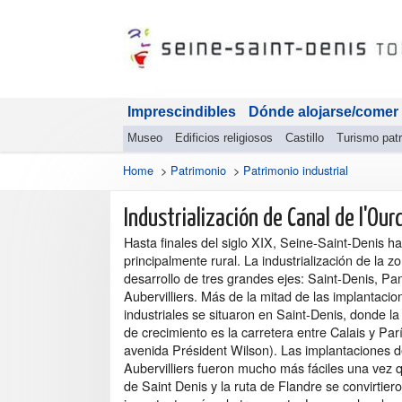
Imprescindibles
Dónde alojarse/comer
Museo
Edificios religiosos
Castillo
Turismo patr
Home
>
Patrimonio
>
Patrimonio industrial
Industrialización de Canal de l'Our
Hasta finales del siglo XIX, Seine-Saint-Denis ha
principalmente rural. La industrialización de la z
desarrollo de tres grandes ejes: Saint-Denis, Pan
Aubervilliers. Más de la mitad de las implantacio
industriales se situaron en Saint-Denis, donde l
de crecimiento es la carretera entre Calais y Parí
avenida Président Wilson). Las implantaciones d
Aubervilliers fueron mucho más fáciles una vez q
de Saint Denis y la ruta de Flandre se convirtier