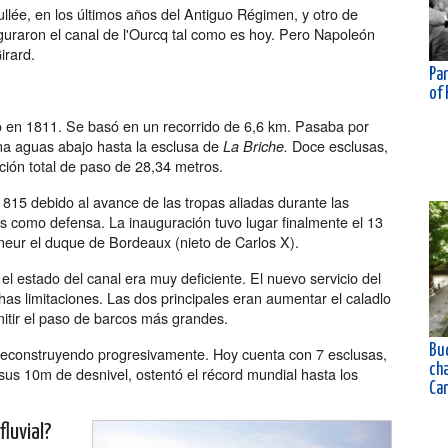
llée, en los últimos años del Antiguo Régimen, y otro de
iguraron el canal de l'Ourcq tal como es hoy. Pero Napoleón
irard.
Par
of 
 en 1811. Se basó en un recorrido de 6,6 km. Pasaba por
ena aguas abajo hasta la esclusa de
Doce esclusas,
La Briche.
ción total de paso de 28,34 metros.
1815 debido al avance de las tropas aliadas durante las
es como defensa. La inauguración tuvo lugar finalmente el 13
eur el duque de Bordeaux (nieto de Carlos X).
l estado del canal era muy deficiente. El nuevo servicio del
as limitaciones. Las dos principales eran aumentar el caladlo
mitir el paso de barcos más grandes.
Buc
e reconstruyendo progresivamente. Hoy cuenta con 7 esclusas,
ch
 sus 10m de desnivel, ostentó el récord mundial hasta los
Ca
fluvial?