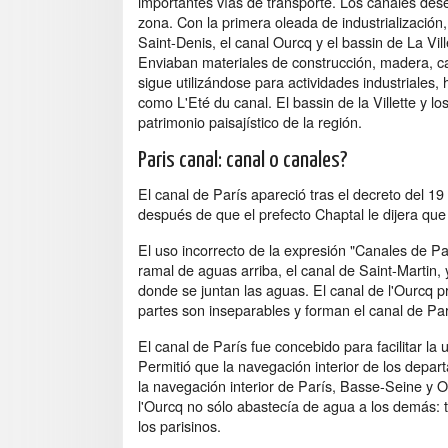
importantes vías de transporte. Los canales dese
zona. Con la primera oleada de industrialización,
Saint-Denis, el canal Ourcq y el bassin de La Vil
Enviaban materiales de construcción, madera, car
sigue utilizándose para actividades industriales, 
como L'Eté du canal. El bassin de la Villette y lo
patrimonio paisajístico de la región.
Paris canal: canal o canales?
El canal de París apareció tras el decreto del 
después de que el prefecto Chaptal le dijera que
El uso incorrecto de la expresión "Canales de Pa
ramal de aguas arriba, el canal de Saint-Martin, 
donde se juntan las aguas. El canal de l'Ourcq p
partes son inseparables y forman el canal de Par
El canal de París fue concebido para facilitar la
Permitió que la navegación interior de los dep
la navegación interior de París, Basse-Seine y Oise
l'Ourcq no sólo abastecía de agua a los demás:
los parisinos.