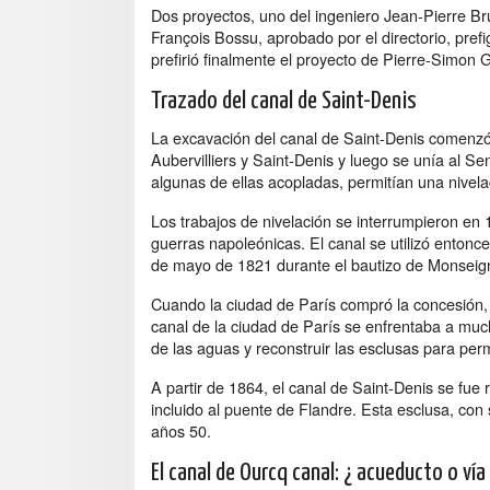
Dos proyectos, uno del ingeniero Jean-Pierre Bru
François Bossu, aprobado por el directorio, pref
prefirió finalmente el proyecto de Pierre-Simon G
Trazado del canal de Saint-Denis
La excavación del canal de Saint-Denis comenzó
Aubervilliers y Saint-Denis y luego se unía al S
algunas de ellas acopladas, permitían una nivela
Los trabajos de nivelación se interrumpieron en 
guerras napoleónicas. El canal se utilizó entonc
de mayo de 1821 durante el bautizo de Monseign
Cuando la ciudad de París compró la concesión, e
canal de la ciudad de París se enfrentaba a much
de las aguas y reconstruir las esclusas para per
A partir de 1864, el canal de Saint-Denis se fu
incluido al puente de Flandre. Esta esclusa, con
años 50.
El canal de Ourcq canal: ¿ acueducto o vía 