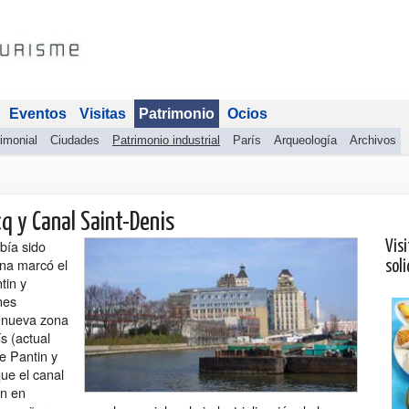
Eventos
Visitas
Patrimonio
Ocios
imonial
Ciudades
Patrimonio industrial
París
Arqueología
Archivos
cq y Canal Saint-Denis
bía sido
Visi
ona marcó el
soli
tin y
nes
a nueva zona
s (actual
e Pantin y
ue el canal
on en