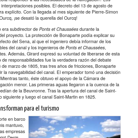
 interpretaciones posibles. El decreto del 13 de agosto de
ra explícito. Con la llegada al mes siguiente de Pierre-Simon
'Ourcq, ¡se desató la querella del Ourcq!
 era subdirector de
durante la
Ponts et Chaussées
el proyecto. La protección de Bonaparte podía explicar su
ecto del Sena, al que el ingeniero debía informar de los
les del canal y los ingenieros de
,
Ponts et Chaussées
es. Además, Girard expresó su voluntad de liberarse de esta
cto de responsabilidades fue la verdadera razón del debate
8 de marzo de 1805, tras tres años de fricciones, Bonaparte
dir la navegabilidad del canal. El emperador tomó una decisión
 Mientras tanto, éste obtuvo el apoyo de la Cámara de
egación menor. Las primeras aguas llegaron a la cuenca de la
cedían de la Beuvronne. Tras la apertura del canal de Saint-
o siguiente y luego el canal Saint-Martin en 1825.
ansforman para el turismo
orte en barco
enis mantuvo,
 las empresas
aint-Denis.