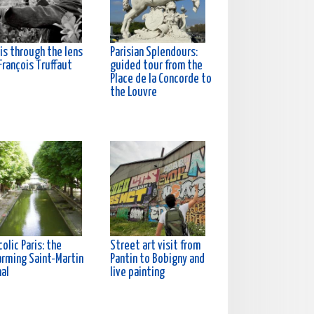
is through the lens
Parisian Splendours:
François Truffaut
guided tour from the
Place de la Concorde to
the Louvre
olic Paris: the
Street art visit from
arming Saint-Martin
Pantin to Bobigny and
nal
live painting