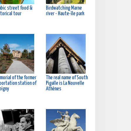
abic street food &
Birdwatching Marne
torical tour
river - Haute-île park
morial of the former
The real name of South
portation station of
Pigalle is La Nouvelle
bigny
Athènes