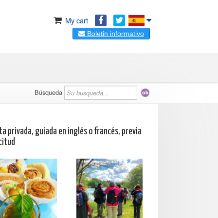
My cart
Boletin informativo
Búsqueda
ta privada, guiada en inglés o francés, previa
citud