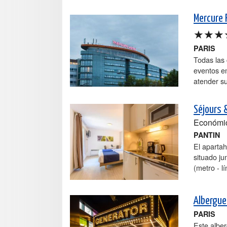
Mercure 
★★★
PARIS
Todas las
eventos em
atender s
Séjours &
Económi
PANTIN
El apartah
situado ju
(metro - l
Albergue
PARIS
Este alber