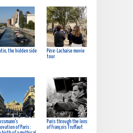
tin, the hidden side
Père-Lachaise movie
tour
ussmann's
Paris through the lens
ovation of Paris :
of François Truffaut
 birth of a mythical