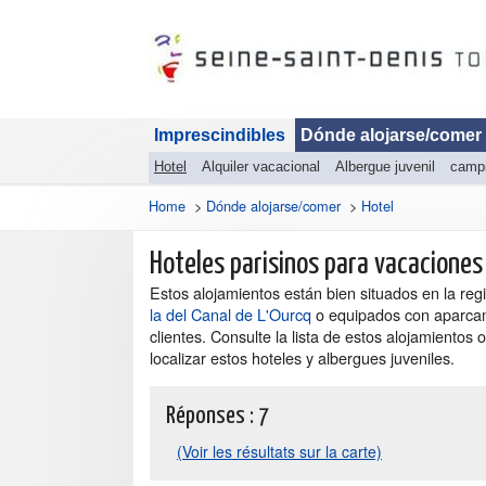
Imprescindibles
Dónde alojarse/comer
Hotel
Alquiler vacacional
Albergue juvenil
camp
Home
>
Dónde alojarse/comer
>
Hotel
Hoteles parisinos para vacaciones 
Estos alojamientos están bien situados en la re
la del Canal de L'Ourcq
o equipados con aparcami
clientes. Consulte la lista de estos alojamiento
localizar estos hoteles y albergues juveniles.
Réponses :
7
(Voir les résultats sur la carte)