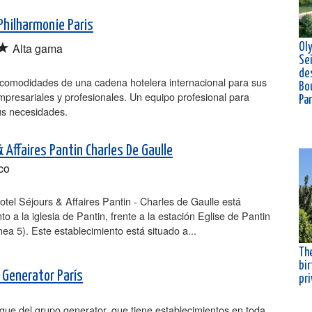
Philharmonie Paris
★
Alta gama
Ol
Se
de
 comodidades de una cadena hotelera internacional para sus
Bou
presariales y profesionales. Un equipo profesional para
Pa
us necesidades.
 Affaires Pantin Charles De Gaulle
co
otel Séjours & Affaires Pantin - Charles de Gaulle está
nto a la iglesia de Pantin, frente a la estación Eglise de Pantin
ínea 5). Este establecimiento está situado a...
The
bir
 Generator París
pr
gue del grupo generator, que tiene establecimientos en toda