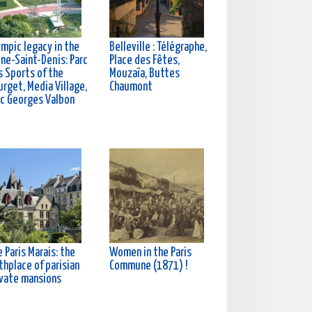
ympic legacy in the
Belleville : Télégraphe,
ine-Saint-Denis: Parc
Place des Fêtes,
s Sports of the
Mouzaïa, Buttes
rget, Media Village,
Chaumont
rc Georges Valbon
 Paris Marais: the
Women in the Paris
thplace of parisian
Commune (1871) !
ivate mansions