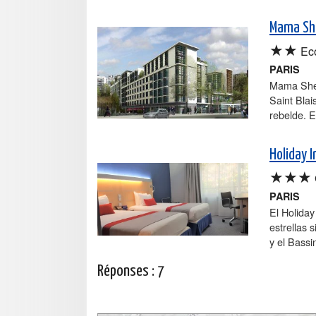
Mama She
★★
Ec
PARIS
Mama Shelt
Saint Blai
rebelde. E
Holiday I
★★★
PARIS
El Holiday
estrellas s
y el Bassi
Réponses :
7