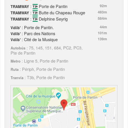
:
Porte de Pantin
92m
TRAMWAY
:
Butte du Chapeau Rouge
483m
TRAMWAY
:
Delphine Seyrig
584m
TRAMWAY
: Porte de Pantin.
44m
Vélib'
: Parc des Nations
101m
Vélib'
: Cité de la Musique
139m
Vélib'
: 75, 145, 151, 684, PC2, PC3,
Autobús
Pte de Pantin
: Ligne 5, Porte de Pantin
Metro
: Périph, Porte de Pantin
Ruta
: T3b, Porte de Pantin
Tranvía