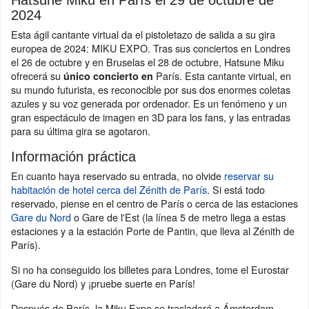
Hatsune Miku en París el 29 de octubre de
2024
Esta ágil cantante virtual da el pistoletazo de salida a su gira
europea de 2024: MIKU EXPO. Tras sus conciertos en Londres
el 26 de octubre y en Bruselas el 28 de octubre, Hatsune Miku
ofrecerá su
París. Esta cantante virtual, en
único concierto en
su mundo futurista, es reconocible por sus dos enormes coletas
azules y su voz generada por ordenador. Es un fenómeno y un
gran espectáculo de imagen en 3D para los fans, y las entradas
para su última gira se agotaron.
Información práctica
En cuanto haya reservado su entrada, no olvide
reservar su
habitación de hotel cerca del Zénith de París
. Si está todo
reservado, piense en el centro de París o cerca de las estaciones
Gare du Nord
o Gare de l'Est (la línea 5 de metro llega a estas
estaciones y a la estación Porte de Pantin, que lleva al Zénith de
París).
Si no ha conseguido los billetes para Londres, tome el Eurostar
(Gare du Nord) y ¡pruebe suerte en París!
Después de París, la Miku Expo se trasladará a Ámsterdam,