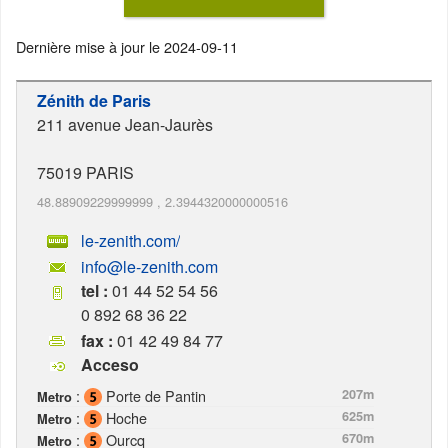
Dernière mise à jour le
2024-09-11
Zénith de Paris
211 avenue Jean-Jaurès
75019
PARIS
48.88909229999999
,
2.3944320000000516
le-zenith.com/
info@le-zenith.com
tel :
01 44 52 54 56
0 892 68 36 22
fax :
01 42 49 84 77
Acceso
:
Porte de Pantin
207m
Metro
:
Hoche
625m
Metro
:
Ourcq
670m
Metro