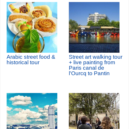
Arabic street food &
Street art walking tour
historical tour
+ live painting from
Paris canal de
l'Ourcq to Pantin