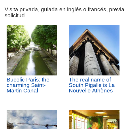
Visita privada, guiada en inglés o francés, previa
solicitud
Bucolic Paris: the
The real name of
charming Saint-
South Pigalle is La
Martin Canal
Nouvelle Athènes