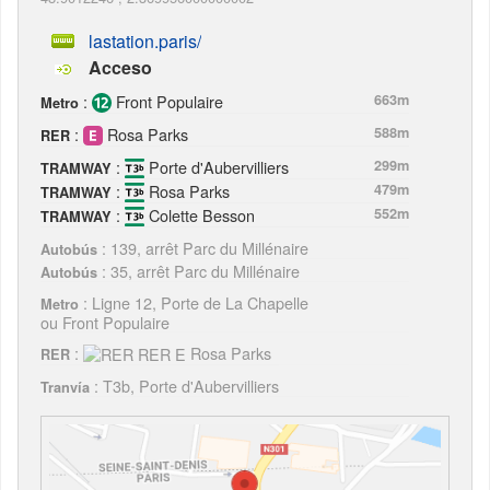
lastation.paris/
Acceso
:
Front Populaire
663m
Metro
:
Rosa Parks
588m
RER
:
Porte d'Aubervilliers
299m
TRAMWAY
:
Rosa Parks
479m
TRAMWAY
:
Colette Besson
552m
TRAMWAY
: 139, arrêt Parc du Millénaire
Autobús
: 35, arrêt Parc du Millénaire
Autobús
: Ligne 12, Porte de La Chapelle
Metro
ou Front Populaire
:
Rosa Parks
RER
: T3b, Porte d'Aubervilliers
Tranvía