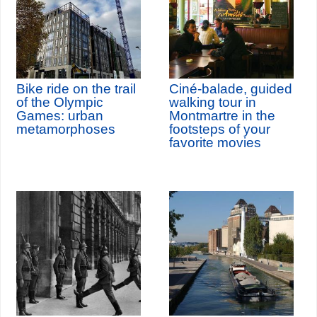
Bike ride on the trail
Ciné-balade, guided
of the Olympic
walking tour in
Games: urban
Montmartre in the
metamorphoses
footsteps of your
favorite movies