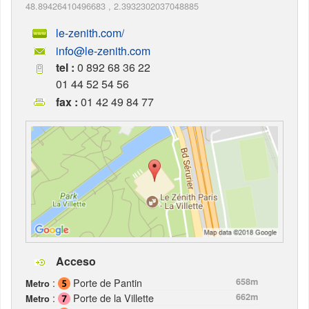
48.89426410496683
,
2.3932302037048885
le-zenith.com/
info@le-zenith.com
tel :
0 892 68 36 22
01 44 52 54 56
fax :
01 42 49 84 77
Acceso
:
Porte de Pantin
658m
Metro
:
Porte de la Villette
662m
Metro