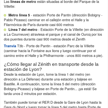
Las
están situadas al borde del Parque de la
líneas de metro
Villette:
- estación Porte de Pantin (dirección Bobigny -
Metro línea 5
Pablo Picasso) caminar en el callejón entre el Halle y la
Filarmónica de París durante casi 600 metros
- Estación Porte de la Villette (en dirección
Línea 7 del metro
a La Courneuve) atraviesa el parque y el canal de Ourcq por los
dos puentes durante casi 900 metros desde el Zenith
T3b - Porte de Pantin - estación Parc de la Villette
Tranvía
(caminar hacia la Fontaine aux lions y luego continuar por el
camino entre el Halle y la Philharmonie - unos 800 metros a pie).
¿Cómo llegar al Zénith en transporte desde la
estación de Lyon?
Desde la estación de Lyon, tome la línea 1 del metro (en
dirección a La Défense) durante una estación y bájese en
Bastille. A continuación, tome la línea 5 del metro (dirección
Bobigny-Picasso) y bájese en Porte de Pantin... ¡ya está! Se
tarda unos 2 minutos por estación.
También puede tomar el RER D desde la Gare de Lyon hasta la
Gare du Nord y luego tomar la línea 5 del metro hasta Porte de