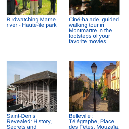
Birdwatching Marne
Ciné-balade, guided
river - Haute-île park
walking tour in
Montmartre in the
footsteps of your
favorite movies
Saint-Denis
Belleville :
Revealed: History,
Télégraphe, Place
Secrets and
des Fêtes, Mouzaïa,