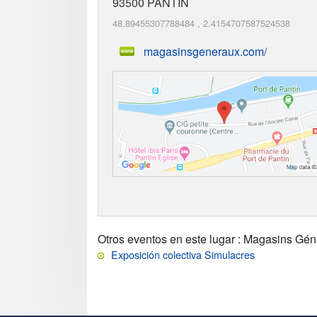
93500
PANTIN
48.89455307788484
,
2.4154707587524538
magasinsgeneraux.com/
Otros eventos en este lugar
: Magasins Gén
Exposición colectiva Simulacres