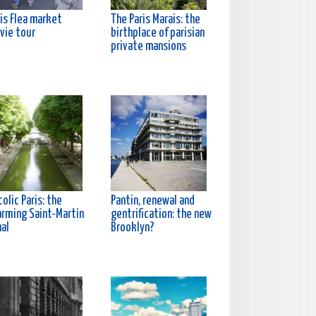
is Flea market
The Paris Marais: the
vie tour
birthplace of parisian
private mansions
olic Paris: the
Pantin, renewal and
arming Saint-Martin
gentrification: the new
nal
Brooklyn?