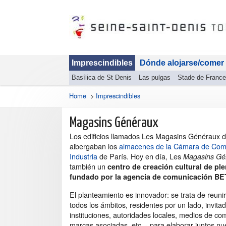
Imprescindibles
Dónde alojarse/comer
Basílica de St Denis
Las pulgas
Stade de France
Home
>
Imprescindibles
Magasins Généraux
Los edificios llamados Les Magasins Généraux d
albergaban los
almacenes de la Cámara de Com
Industria
de París. Hoy en día, Les
Magasins Gé
también un
centro de creación cultural de pl
fundado por la agencia de comunicación B
El planteamiento es innovador: se trata de reuni
todos los ámbitos, residentes por un lado, invitad
instituciones, autoridades locales, medios de co
marcas asociadas, etc. - para elaborar juntos n