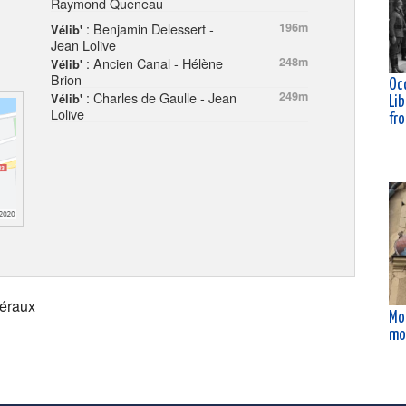
Raymond Queneau
: Benjamin Delessert -
196m
Vélib'
Jean Lolive
: Ancien Canal - Hélène
248m
Vélib'
Brion
Oc
: Charles de Gaulle - Jean
249m
Vélib'
Lib
Lolive
fr
éraux
Mo
mo