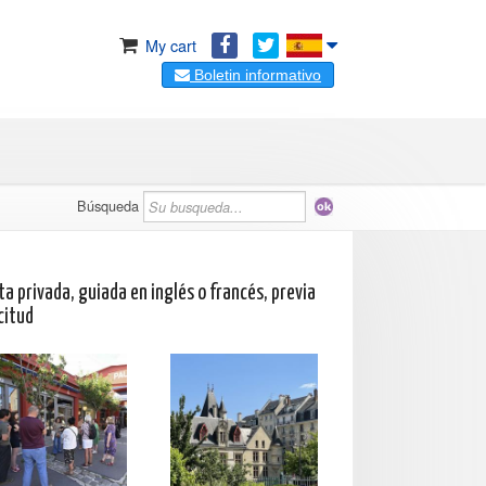
My cart
Boletin informativo
Búsqueda
ta privada, guiada en inglés o francés, previa
citud