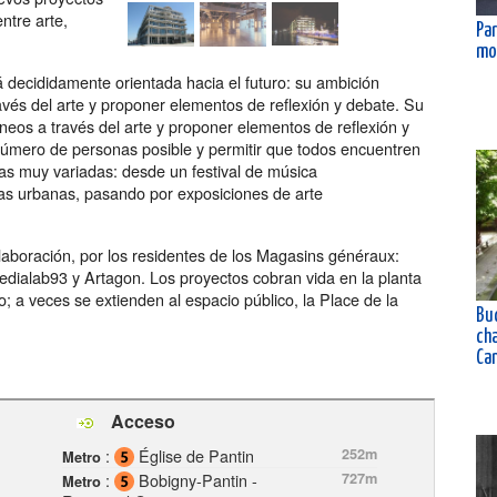
ntre arte,
Par
mo
decididamente orientada hacia el futuro: su ambición
vés del arte y proponer elementos de reflexión y debate. Su
eos a través del arte y proponer elementos de reflexión y
 número de personas posible y permitir que todos encuentren
mas muy variadas: desde un festival de música
as urbanas, pasando por exposiciones de arte
aboración, por los residentes de los Magasins généraux:
dialab93 y Artagon. Los proyectos cobran vida en la planta
o; a veces se extienden al espacio público, la Place de la
Buc
ch
Ca
Acceso
:
Église de Pantin
252m
Metro
:
Bobigny-Pantin -
727m
Metro