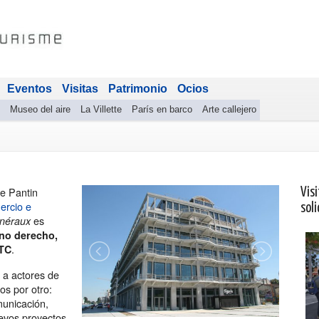
Eventos
Visitas
Patrimonio
Ocios
Museo del aire
La Villette
París en barco
Arte callejero
e Pantin
Visi
ercio e
soli
es
néraux
eno derecho,
.
ETC
r a actores de
os por otro:
municación,
uevos proyectos