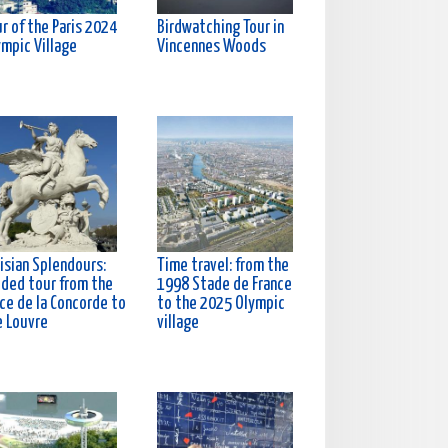
r of the Paris 2024
Birdwatching Tour in
ympic Village
Vincennes Woods
isian Splendours:
Time travel: from the
ided tour from the
1998 Stade de France
ce de la Concorde to
to the 2025 Olympic
e Louvre
village