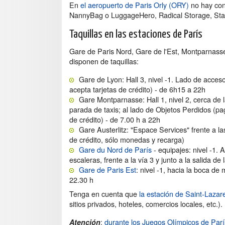
En
el aeropuerto de Paris Orly (ORY)
no hay cons
NannyBag o LuggageHero, Radical Storage, Stash
Taquillas en las estaciones de París
Gare de Paris Nord, Gare de l'Est, Montparnass
disponen de taquillas:
Gare de Lyon: Hall 3, nivel -1. Lado de acce
acepta tarjetas de crédito) - de 6h15 a 22h
Gare Montparnasse: Hall 1, nivel 2, cerca de l
parada de taxis; al lado de Objetos Perdidos (pa
de crédito) - de 7.00 h a 22h
Gare Austerlitz: "Espace Services" frente a las
de crédito, sólo monedas y recarga)
Gare du Nord de París
- equipajes: nivel -1. 
escaleras, frente a la vía 3 y junto a la salida d
Gare de Paris Est
: nivel -1, hacia la boca de
22.30 h
Tenga en cuenta que
la estación de Saint-Lazar
sitios privados, hoteles, comercios locales, etc.).
:
durante los Juegos Olímpicos de Parí
Atención