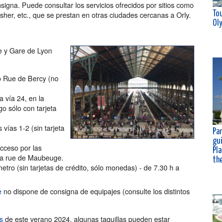
igna. Puede consultar los servicios ofrecidos por sitios como
Tou
er, etc., que se prestan en otras ciudades cercanas a Orly.
Ol
e y Gare de Lyon
so Rue de Bercy (no
a vía 24, en la
go sólo con tarjeta
 vías 1-2 (sin tarjeta
Par
gu
Acceso por las
Pla
e la rue de Maubeuge.
th
 metro (sin tarjetas de crédito, sólo monedas) - de 7.30 h a
e
no dispone de consigna de equipajes (consulte los distintos
s
de este verano 2024, algunas taquillas pueden estar