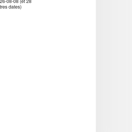
26-08-08 (et 28
tres dates)