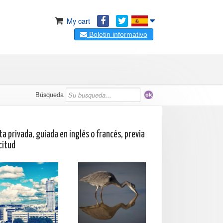
My cart
Boletin informativo
Búsqueda
ta privada, guiada en inglés o francés, previa
citud