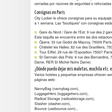
cerradas por razones de seguridad o reforzadas (e
Consignas en París
City Locker le ofrece consignas para su equipaje,
a 1 semana. Las "boutiques" con consignas están
Gare du Nord / Gare de l'Est: 9 rue des 2 ga
Esta taquilla se encuentra entre las dos estacion
Ópera: 33 rue Godot de Mauroy, 75009 París
Châtelet les Halles: 82 rue des Gravilliers, 75
Tour Eiffel: 29 rue de l'Exposition 75007 Parí
St Germain des Prés: 6 rue des Bernardins, 7
Dame, RER St Michel Notre Dame)
¿Dónde puedo dejar mis maletas, mochila etc. e
Varios hoteles y pequeñas empresas ofrecen serv
páginas web:
NannyBag (nannybag.com),
LuggageHero (luggagehero.com),
Radical Storage (radicalstorage.com),
Stasher (stasher.com),
Bounce (usebounce.com)...