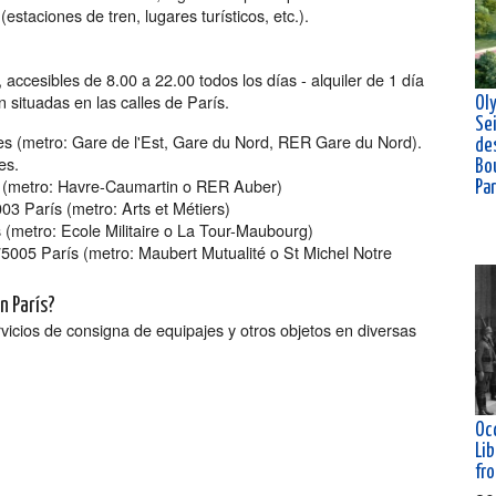
staciones de tren, lugares turísticos, etc.).
 accesibles de 8.00 a 22.00 todos los días - alquiler de 1 día
 situadas en las calles de París.
Ol
Se
res (metro: Gare de l'Est, Gare du Nord, RER Gare du Nord).
de
es.
Bou
 (metro: Havre-Caumartin o RER Auber)
Pa
003 París (metro: Arts et Métiers)
s (metro: Ecole Militaire o La Tour-Maubourg)
5005 París (metro: Maubert Mutualité o St Michel Notre
n París?
icios de consigna de equipajes y otros objetos en diversas
Oc
Lib
fr