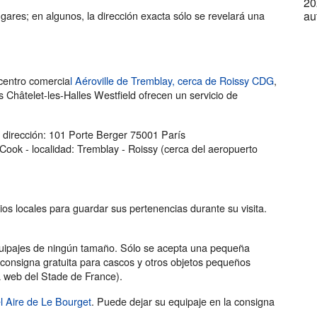
20
au
 lugares; en algunos, la dirección exacta sólo se revelará una
 centro comercia
l Aéroville de Tremblay, cerca de Roissy CDG
,
s Châtelet-les-Halles Westfield ofrecen un servicio de
 dirección: 101 Porte Berger 75001 París
l Cook - localidad: Tremblay - Roissy (cerca del aeropuerto
os locales para guardar sus pertenencias durante su visita.
uipajes de ningún tamaño. Sólo se acepta una pequeña
consigna gratuita para cascos y otros objetos pequeños
na web del Stade de France).
l Aire de Le Bourget
. Puede dejar su equipaje en la consigna