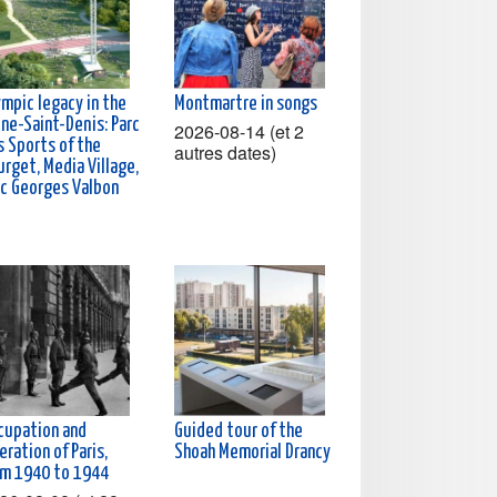
ympic legacy in the
Montmartre in songs
ine-Saint-Denis: Parc
2026-08-14 (et 2
s Sports of the
autres dates)
rget, Media Village,
rc Georges Valbon
cupation and
Guided tour of the
eration of Paris,
Shoah Memorial Drancy
om 1940 to 1944