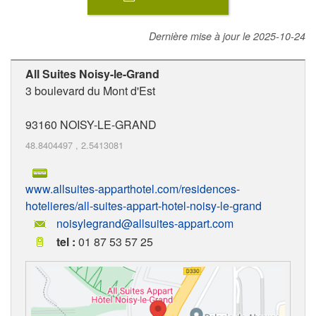
Dernière mise à jour le
2025-10-24
All Suites Noisy-le-Grand
3 boulevard du Mont d'Est
93160
NOISY-LE-GRAND
48.8404497
,
2.5413081
www.allsuites-apparthotel.com/residences-
hotelieres/all-suites-appart-hotel-noisy-le-grand
noisylegrand@allsuites-appart.com
tel :
01 87 53 57 25