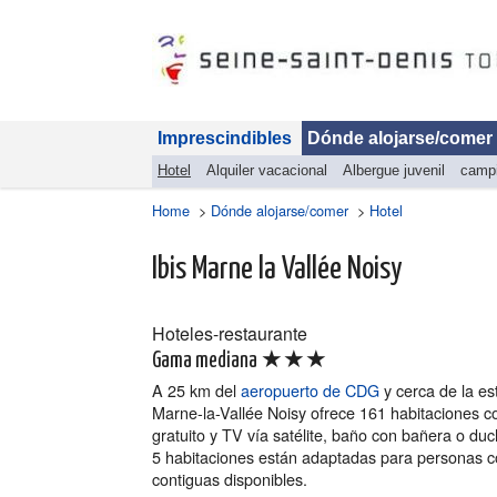
Imprescindibles
Dónde alojarse/comer
Hotel
Alquiler vacacional
Albergue juvenil
camp
Home
>
Dónde alojarse/comer
>
Hotel
Ibis Marne la Vallée Noisy
Hoteles-restaurante
★★★
Gama mediana
A 25 km del
aeropuerto de CDG
y cerca de la es
Marne-la-Vallée Noisy ofrece 161 habitaciones c
gratuito y TV vía satélite, baño con bañera o duc
5 habitaciones están adaptadas para personas c
contiguas disponibles.