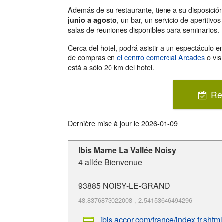
Además de su restaurante, tiene a su disposición
, un bar, un servicio de aperitiv
junio a agosto
salas de reuniones disponibles para seminarios.
Cerca del hotel, podrá asistir a un espectáculo 
de compras en
el centro comercial Arcades
o vis
está a sólo 20 km del hotel.
Re
Dernière mise à jour le
2026-01-09
Ibis Marne La Vallée Noisy
4 allée Bienvenue
93885
NOISY-LE-GRAND
48.8376873022008
,
2.54153646494296
ibis.accor.com/france/index.fr.shtml