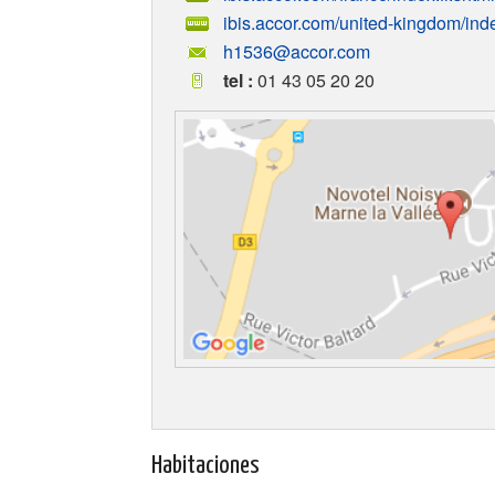
ibis.accor.com/united-kingdom/ind
h1536@accor.com
tel :
01 43 05 20 20
Habitaciones