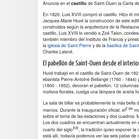
Anuncia en el
de Saint-Ouen la Carta d
castillo
En 1820, Luis XVIII compró el castillo. Hizo él m
Jacques-Marie Huvé la construcción de este edi
construidos según la arquitectura de la Restaur
castillo, Luis XVIII lo vendió a Zoé Talon, cond
también miembro del Instituto de Francia y presi
la
iglesia de Saint-Pierre
y de la
basílica de Sain
Charles Laisné.
El pabellón de Saint-Ouen desde el interio
Huvé trabajó en el castillo de Saint-Ouen de 18
ebanista Pierre-Antoine Bellangé (1760 - 1844)
(1800 - 1852), decoran el pabellón. 12 columna
motivos florales, cuelga una lámpara de araña 
La sala de billar es probablemente la más bella d
2 de
marcos. Durante la inauguración oficial, el
may
sobre el tema de las estaciones y dos cuadros: M
Los dos cuadros se encuentran actualmente en e
XIX
cuarto del siglo
, la tradición quiso exponer la
está allí, todavía podemos ver las seis patas d