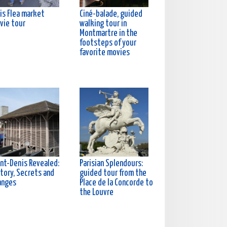
is Flea market
Ciné-balade, guided
vie tour
walking tour in
Montmartre in the
footsteps of your
favorite movies
int-Denis Revealed:
Parisian Splendours:
tory, Secrets and
guided tour from the
anges
Place de la Concorde to
the Louvre