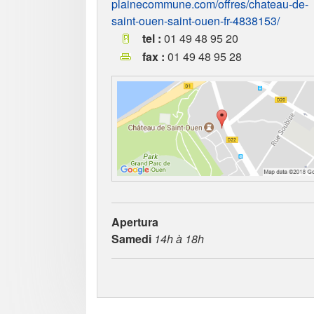
plainecommune.com/offres/chateau-de-
saint-ouen-saint-ouen-fr-4838153/
tel :
01 49 48 95 20
fax :
01 49 48 95 28
Apertura
Samedi
14h à 18h