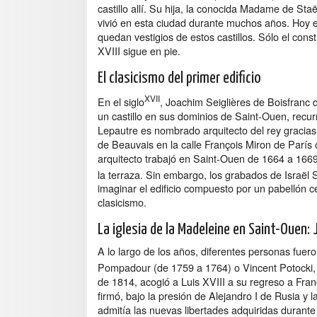
castillo allí. Su hija, la conocida Madame de Staë
vivió en esta ciudad durante muchos años. Hoy e
quedan vestigios de estos castillos. Sólo el const
XVIII sigue en pie.
El clasicismo del primer edificio
XVII
En el siglo
, Joachim Seiglières de Boisfranc d
un castillo en sus dominios de Saint-Ouen, recur
Lepautre es nombrado arquitecto del rey gracias
de Beauvais en la calle François Miron de París o
arquitecto trabajó en Saint-Ouen de 1664 a 1669.
la terraza. Sin embargo, los grabados de Israël 
imaginar el edificio compuesto por un pabellón c
clasicismo.
La iglesia de la Madeleine en Saint-Ouen:
A lo largo de los años, diferentes personas fuer
Pompadour (de 1759 a 1764) o Vincent Potocki, g
de 1814, acogió a Luis XVIII a su regreso a Fra
firmó, bajo la presión de Alejandro I de Rusia y l
admitía las nuevas libertades adquiridas durante