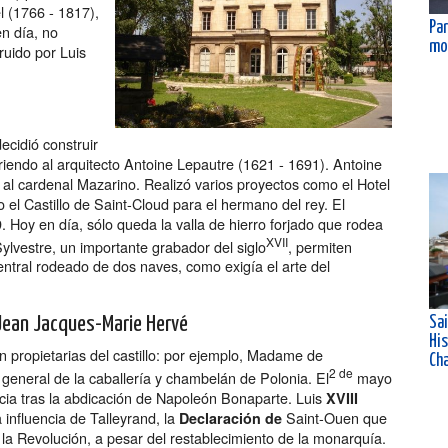
l (1766 - 1817),
Par
n día, no
mo
ruido por Luis
ecidió construir
riendo al arquitecto Antoine Lepautre (1621 - 1691). Antoine
 al cardenal Mazarino. Realizó varios proyectos como el Hotel
 el Castillo de Saint-Cloud para el hermano del rey. El
 Hoy en día, sólo queda la valla de hierro forjado que rodea
XVII
Sylvestre, un importante grabador del siglo
, permiten
entral rodeado de dos naves, como exigía el arte del
 Jean Jacques-Marie Hervé
Sa
His
on propietarias del castillo: por ejemplo, Madame de
Ch
2 de
eneral de la caballería y chambelán de Polonia. El
mayo
ncia tras la abdicación de Napoleón Bonaparte. Luis
XVIII
a influencia de Talleyrand, la
Saint-Ouen que
Declaración de
 la Revolución, a pesar del restablecimiento de la monarquía.