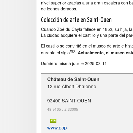
nivel superior gracias a una gran escalera con 
de leones dorados.
Colección de arte en Saint-Ouen
Cuando Zoé du Cayla fallece en 1852, su hija, l
La ciudad adquiere el castillo y una parte del p
El castillo se convirtió en el museo de arte e hi
XIX
durante el siglo
.
Actualmente, el museo est
Dernière mise à jour le
2025-03-11
Château de Saint-Ouen
12 rue Albert Dhalenne
93400
SAINT-OUEN
48.9165
,
2.33005
www.pop-