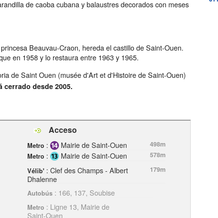
barandilla de caoba cubana y balaustres decorados con meses
a princesa Beauvau-Craon, hereda el castillo de Saint-Ouen.
arque en 1958 y lo restaura entre 1963 y 1965.
storia de Saint Ouen (musée d'Art et d'Histoire de Saint-Ouen)
á cerrado desde 2005.
Acceso
:
Mairie de Saint-Ouen
498m
Metro
:
Mairie de Saint-Ouen
578m
Metro
: Clef des Champs - Albert
179m
Vélib'
Dhalenne
: 166, 137, Soubise
Autobús
: Ligne 13, Mairie de
Metro
Saint-Ouen