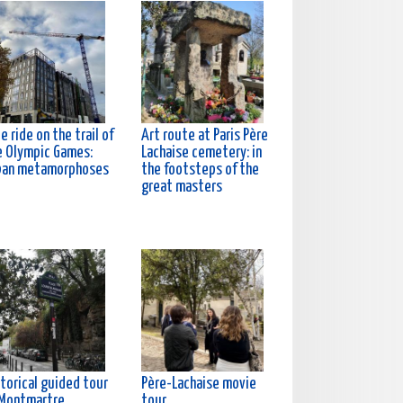
e ride on the trail of
Art route at Paris Père
e Olympic Games:
Lachaise cemetery: in
ban metamorphoses
the footsteps of the
great masters
torical guided tour
Père-Lachaise movie
 Montmartre
tour