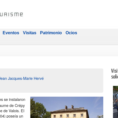
Eventos
Visitas
Patrimonio
Ocios
Visi
soli
 Jean Jacques-Marie Hervé
s se instalaron
llaume de Crépy
pe de Valois. El
804) poseía un