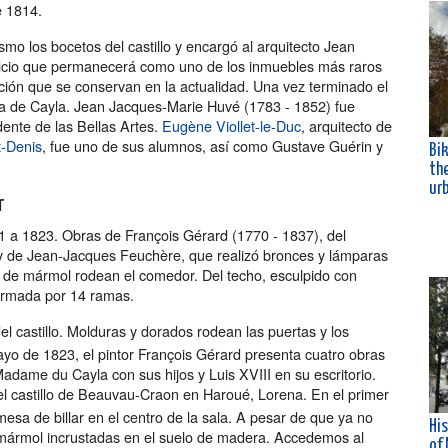
e 1814.
ismo los bocetos del castillo y encargó al arquitecto Jean
ficio que permanecerá como uno de los inmuebles más raros
ación que se conservan en la actualidad. Una vez terminado el
esa de Cayla. Jean Jacques-Marie Huvé (1783 - 1852) fue
dente de las Bellas Artes.
Eugène Viollet-le-Duc
, arquitecto de
t-Denis
, fue uno de sus alumnos, así como Gustave Guérin y
Bik
th
ur
r
21 a 1823. Obras de François Gérard (1770 - 1837), del
 y de Jean-Jacques Feuchère, que realizó bronces y lámparas
s de mármol rodean el comedor. Del techo, esculpido con
formada por 14 ramas.
el castillo. Molduras y dorados rodean las puertas y los
o de 1823, el pintor François Gérard presenta cuatro obras
adame du Cayla con sus hijos y Luis XVIII en su escritorio.
l castillo de Beauvau-Craon en Haroué, Lorena. En el primer
 mesa de billar en el centro de la sala. A pesar de que ya no
His
e mármol incrustadas en el suelo de madera. Accedemos al
of