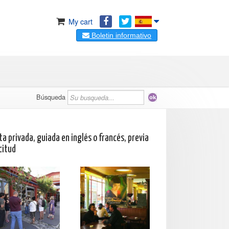
My cart
Boletin informativo
Búsqueda
ta privada, guiada en inglés o francés, previa
citud