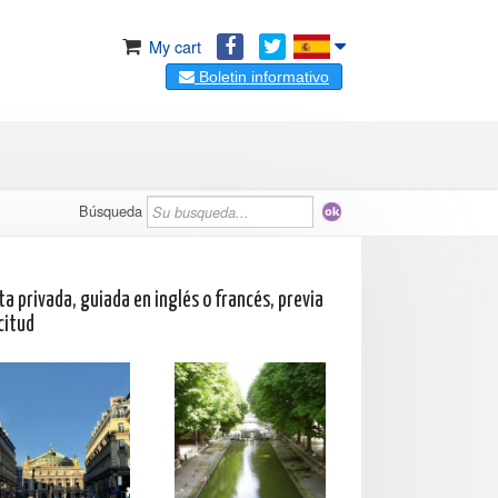
My cart
Boletin informativo
Búsqueda
ta privada, guiada en inglés o francés, previa
citud