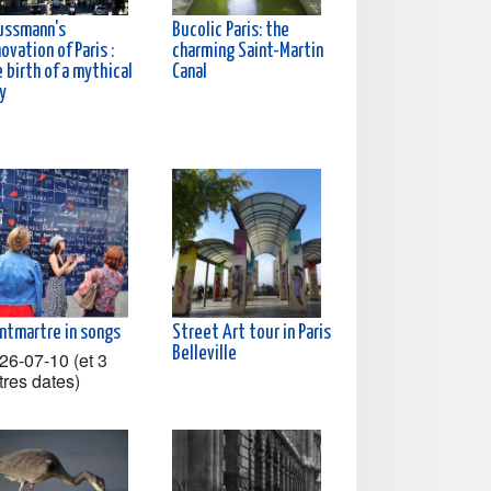
ussmann's
Bucolic Paris: the
ovation of Paris :
charming Saint-Martin
 birth of a mythical
Canal
y
ntmartre in songs
Street Art tour in Paris
Belleville
26-07-10 (et 3
tres dates)