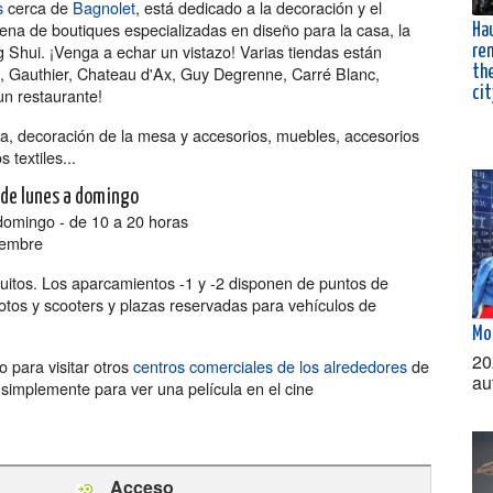
s
cerca de
Bagnolet
, está dedicado a la decoración y el
tena de boutiques especializadas en diseño para la casa, la
Ha
 Feng Shui. ¡Venga a echar un vistazo! Varias tiendas están
ren
s, Gauthier, Chateau d'Ax, Guy Degrenne, Carré Blanc,
the
cit
n restaurante!
a, decoración de la mesa y accesorios, muebles, accesorios
 textiles...
- de lunes a domingo
domingo - de 10 a 20 horas
iembre
uitos. Los aparcamientos -1 y -2 disponen de puntos de
otos y scooters y plazas reservadas para vehículos de
Mo
20
para visitar otros
centros comerciales de los alrededores
de
au
o simplemente para ver una película en el cine
Acceso