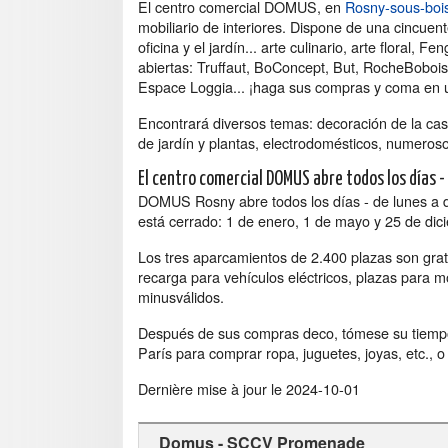
El centro comercial DOMUS, en
Rosny-sous-boi
mobiliario de interiores. Dispone de una cincuen
oficina y el jardín... arte culinario, arte floral,
abiertas: Truffaut, BoConcept, But, RocheBoboi
Espace Loggia... ¡haga sus compras y coma en u
Encontrará diversos temas: decoración de la cas
de jardín y plantas, electrodomésticos, numerosos
El centro comercial DOMUS abre todos los días 
DOMUS Rosny abre todos los días - de lunes a 
está cerrado: 1 de enero, 1 de mayo y 25 de dic
Los tres aparcamientos de 2.400 plazas son grat
recarga para vehículos eléctricos, plazas para m
minusválidos.
Después de sus compras deco, tómese su tiempo 
París para comprar ropa, juguetes, joyas, etc., 
Dernière mise à jour le
2024-10-01
Domus - SCCV Promenade