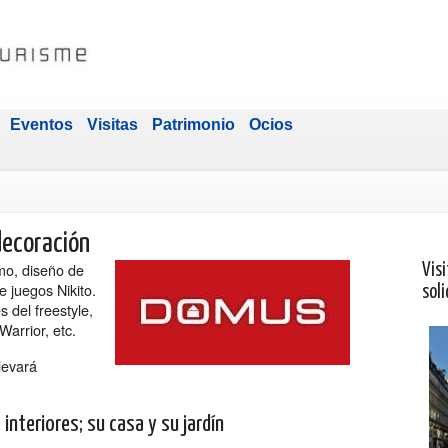
Eventos
Visitas
Patrimonio
Ocios
decoración
mo, diseño de
Visi
e juegos Nikito.
soli
s del freestyle,
Warrior, etc.
levará
interiores; su casa y su jardín