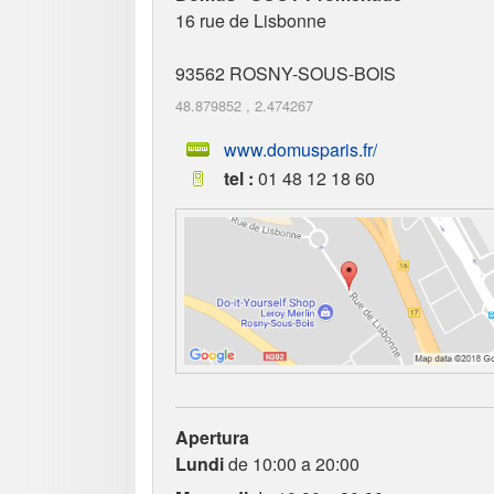
16 rue de Lisbonne
93562
ROSNY-SOUS-BOIS
48.879852
,
2.474267
www.domusparis.fr/
tel :
01 48 12 18 60
Apertura
Lundi
de 10:00 a 20:00