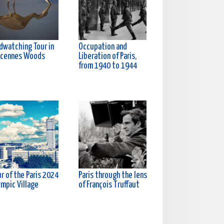
rdwatching Tour in
Occupation and
ncennes Woods
Liberation of Paris,
from 1940 to 1944
r of the Paris 2024
Paris through the lens
ympic Village
of François Truffaut