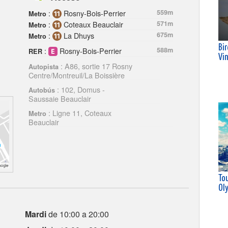
:
Rosny-Bois-Perrier
559m
Metro
:
Coteaux Beauclair
571m
Metro
:
La Dhuys
675m
Metro
Bi
:
Rosny-Bois-Perrier
588m
RER
Vi
: A86, sortie 17 Rosny
Autopista
Centre/Montreuil/La Boissière
: 102, Domus -
Autobús
Saussaie Beauclair
: Ligne 11, Coteaux
Metro
Beauclair
Tou
Ol
Mardi
de 10:00 a 20:00