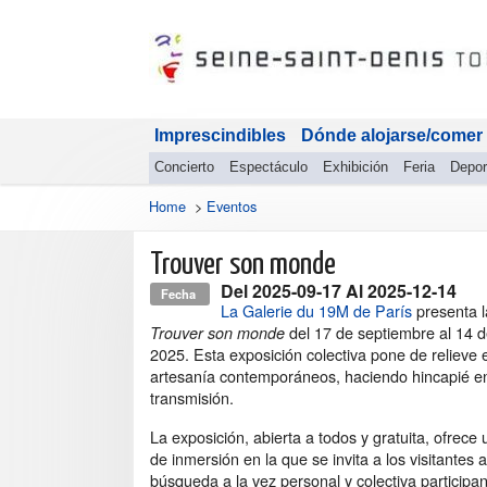
Imprescindibles
Dónde alojarse/comer
Concierto
Espectáculo
Exhibición
Feria
Depor
Home
>
Eventos
Trouver son monde
Del
2025-09-17
Al
2025-12-14
Fecha
La Galerie du 19M de París
presenta l
del 17 de septiembre al 14 d
Trouver son monde
2025. Esta exposición colectiva pone de relieve el
artesanía contemporáneos, haciendo hincapié en
transmisión.
La exposición, abierta a todos y gratuita, ofrece
de inmersión en la que se invita a los visitantes 
búsqueda a la vez personal y colectiva participan