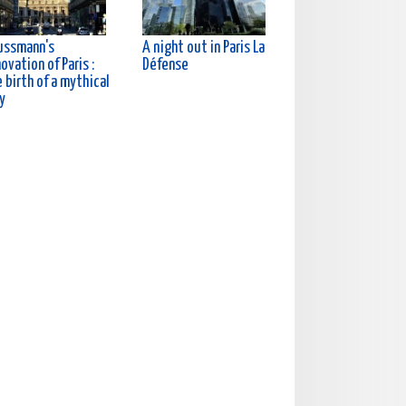
ussmann's
A night out in Paris La
ovation of Paris :
Défense
 birth of a mythical
y