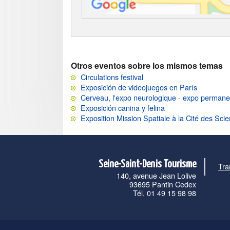
Otros eventos sobre los mismos temas
Circulations festival
Exposición de videojuegos en París
Cerveau, l'expo neurologique - expo permane
Exposición canina y felina
Exposition Mission Spatiale à la Cité des Scien
Seine-Saint-Denis Tourisme
Tra
140, avenue Jean Lolive
93695 Pantin Cedex
Tél. 01 49 15 98 98