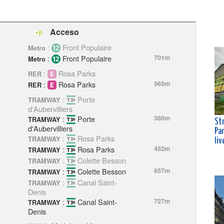
Acceso
:
Front Populaire
Metro
:
Front Populaire
701m
Metro
:
Rosa Parks
RER
:
Rosa Parks
565m
RER
:
Porte
TRAMWAY
d'Aubervilliers
:
Porte
360m
TRAMWAY
Str
d'Aubervilliers
Pa
:
Rosa Parks
TRAMWAY
liv
:
Rosa Parks
452m
TRAMWAY
:
Colette Besson
TRAMWAY
:
Colette Besson
657m
TRAMWAY
:
Canal Saint-
TRAMWAY
Denis
:
Canal Saint-
727m
TRAMWAY
Denis