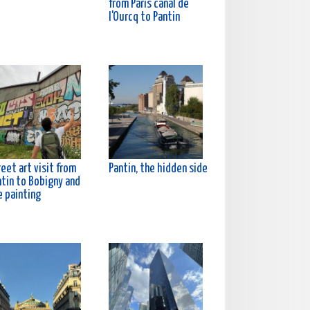
from Paris canal de
l'Ourcq to Pantin
eet art visit from
Pantin, the hidden side
ntin to Bobigny and
e painting