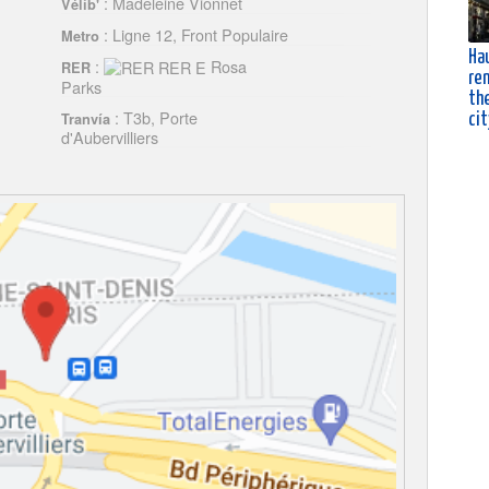
: Madeleine Vionnet
Vélib'
: Ligne 12, Front Populaire
Metro
Ha
:
Rosa
RER
ren
Parks
the
: T3b, Porte
Tranvía
cit
d'Aubervilliers