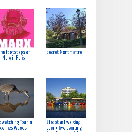
the footsteps of
Secret Montmartre
l Marx in Paris
rdwatching Tour in
Street art walking
ncennes Woods
tour + live painting