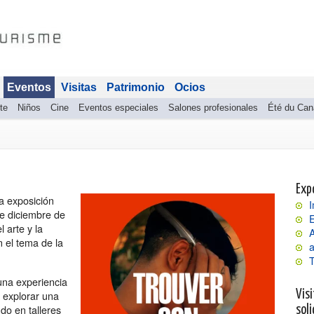
Eventos
Visitas
Patrimonio
Ocios
te
Niños
Cine
Eventos especiales
Salones profesionales
Été du Can
Exp
a exposición
I
e diciembre de
E
 arte y la
 el tema de la
a
 una experiencia
a explorar una
Visi
do en talleres
soli