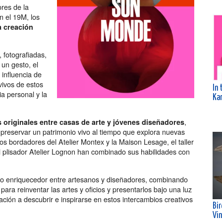
ores de la
n el 19M, los
a creación
 fotografiadas,
 un gesto, el
 influencia de
vivos de estos
In 
ia personal y la
Kar
,
 originales entre casas de arte y jóvenes diseñadores
 preservar un patrimonio vivo al tiempo que explora nuevas
s bordadores del Atelier Montex y la Maison Lesage, el taller
l plisador Atelier Lognon han combinado sus habilidades con
go enriquecedor entre artesanos y diseñadores, combinando
ara reinventar las artes y oficios y presentarlos bajo una luz
ación a descubrir e inspirarse en estos intercambios creativos
Bi
Vi