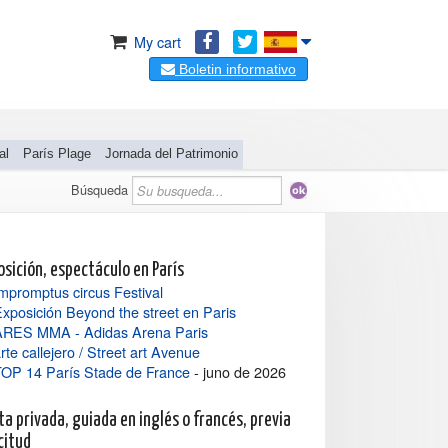
My cart
Boletin informativo
al
París Plage
Jornada del Patrimonio
Búsqueda
osición, espectáculo en París
mpromptus circus Festival
xposición Beyond the street en Paris
ARES MMA - Adidas Arena Paris
rte callejero / Street art Avenue
TOP 14 París Stade de France
- juno de 2026
ta privada, guiada en inglés o francés, previa
citud