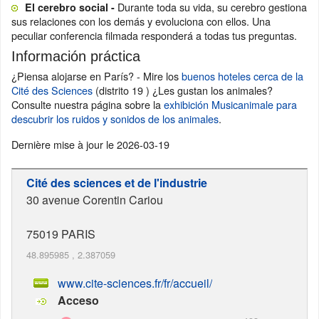
Durante toda su vida, su cerebro gestiona
El cerebro social -
sus relaciones con los demás y evoluciona con ellos. Una
peculiar conferencia filmada responderá a todas tus preguntas.
Información práctica
¿Piensa alojarse en París? - Mire los
buenos hoteles cerca de la
Cité des Sciences
(distrito 19 ) ¿Les gustan los animales?
Consulte nuestra página sobre la
exhibición Musicanimale para
descubrir los ruidos y sonidos de los animales
.
Dernière mise à jour le
2026-03-19
Cité des sciences et de l'industrie
30 avenue Corentin Cariou
75019
PARIS
48.895985
,
2.387059
www.cite-sciences.fr/fr/accueil/
Acceso