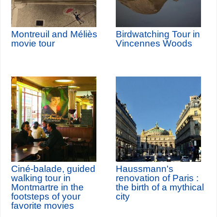
Montreuil and Méliès
Birdwatching Tour in
movie tour
Vincennes Woods
Ciné-balade, guided
Haussmann's
walking tour in
renovation of Paris :
Montmartre in the
the birth of a mythical
footsteps of your
city
favorite movies