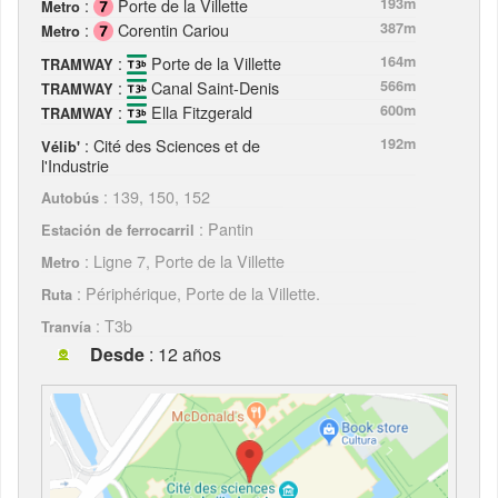
:
Porte de la Villette
193m
Metro
:
Corentin Cariou
387m
Metro
:
Porte de la Villette
164m
TRAMWAY
:
Canal Saint-Denis
566m
TRAMWAY
:
Ella Fitzgerald
600m
TRAMWAY
: Cité des Sciences et de
192m
Vélib'
l'Industrie
: 139, 150, 152
Autobús
: Pantin
Estación de ferrocarril
: Ligne 7, Porte de la Villette
Metro
: Périphérique, Porte de la Villette.
Ruta
: T3b
Tranvía
Desde
: 12 años