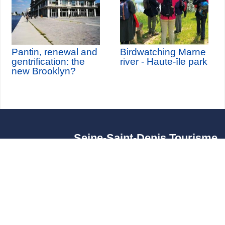
Pantin, renewal and
Birdwatching Marne
gentrification: the
river - Haute-île park
new Brooklyn?
Seine-Saint-Denis Tourisme
140, avenue Jean Lolive
93695 Pantin Cedex
Tél. 01 49 15 98 98
Transportes
¿Quiénes somos?
Viajar en París