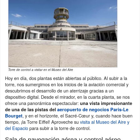
Torre de control a visitar en el Museo del Aire
Hoy en día, dos plantas están abiertas al público. Al subir a la
torre, nos sumergimos en los inicios de la aviación comercial y
descubrimos el desarrollo de un aterrizaje gracias a un
dispositivo digital. Desde el mirador, en la cuarta planta, se nos
ofrece una panorámica espectacular:
una vista impresionante
de una de las pistas del
aeropuerto de negocios Paris-Le
, y en el horizonte, el Sacré-Cœur y, cuando hace buen
Bourget
tiempo, ¡la Torre Eiffel! Aproveche su
visita al Museo del Aire y
del Espacio
para subir a la torre de control.
Sala de navegación aérea y control aéreo