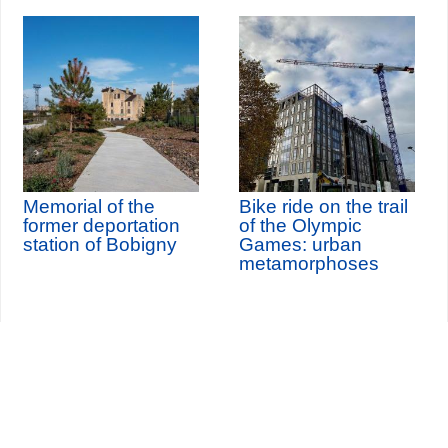
Memorial of the
Bike ride on the trail
former deportation
of the Olympic
station of Bobigny
Games: urban
metamorphoses
Seine-Saint-Denis Tourisme
140, avenue Jean Lolive
93695 Pantin Cedex