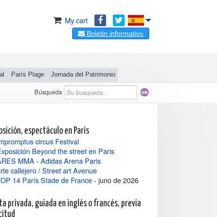
My cart
Boletin informativo
al
París Plage
Jornada del Patrimonio
Búsqueda
osición, espectáculo en París
mpromptus circus Festival
xposición Beyond the street en Paris
ARES MMA - Adidas Arena Paris
rte callejero / Street art Avenue
TOP 14 París Stade de France
- juno de 2026
ta privada, guiada en inglés o francés, previa
citud