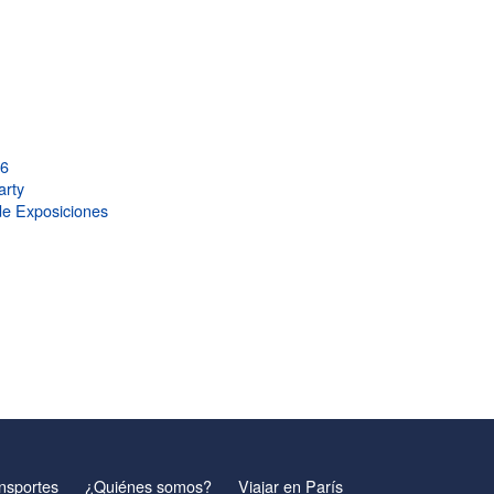
26
arty
de Exposiciones
nsportes
¿Quiénes somos?
Viajar en París