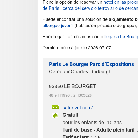
Tiene la opción de reservar un
hotel en las prox
de París
, cerca del servicio ferroviario de cerc
Puede encontrar una solución de
alojamiento b
albergue juvenil
(habitación privada o de grupo)
Para llegar Le indicamos cómo
llegar a Le Bourg
Dernière mise à jour le
2026-07-07
Paris Le Bourget Parc d'Expositions
Carrefour Charles Lindbergh
93350
LE BOURGET
48.9441996
,
2.4303828
salonvdl.com/
Gratuit
pour les enfants de -10 ans
Tarif de base - Adulte plein tarif
:
Tarif enfant
: 7 €