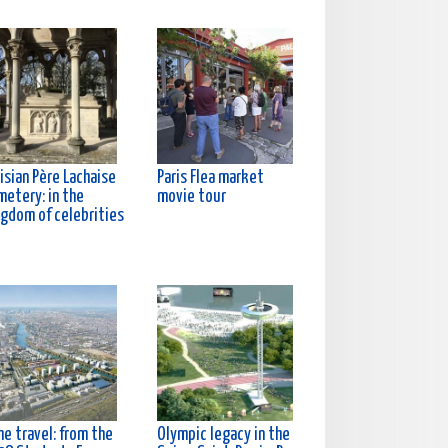
isian Père Lachaise
Paris Flea market
metery: in the
movie tour
ngdom of celebrities
e travel: from the
Olympic legacy in the