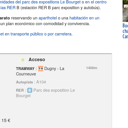
imidades del parc des expositions Le Bourget
o
en el centro
anías RER
B (estación RER B parc exposition y autobús).
reservando un
aparthotel
o una
habitación en un
arato
, un plan económico con comodidad y convivencia.
Buc
ch
et en transporte público o por carretera
.
Ca
Acceso
:
Dugny - La
1406m
TRAMWAY
Courneuve
: A104
Autopista
:
Parc des exposition Le
RER
Bourget
 15 €