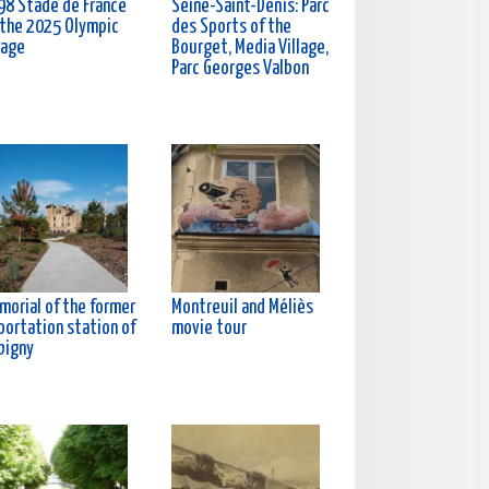
98 Stade de France
Seine-Saint-Denis: Parc
 the 2025 Olympic
des Sports of the
lage
Bourget, Media Village,
Parc Georges Valbon
morial of the former
Montreuil and Méliès
portation station of
movie tour
bigny