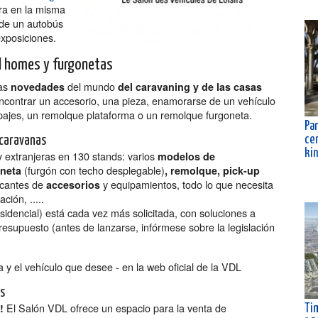
tra en la misma
nde un autobús
exposiciones.
il homes y furgonetas
las
del mundo
novedades
del caravaning y de las casas
 encontrar un accesorio, una pieza, enamorarse de un vehículo
ajes, un remolque plataforma o un remolque furgoneta.
Par
ce
ocaravanas
ki
 extranjeras en 130 stands: varios
modelos de
(furgón con techo desplegable)
oneta
, remolque, pick-up
icantes de
y equipamientos, todo lo que necesita
accesorios
ción, .....
idencial) está cada vez más solicitada, con soluciones a
esupuesto (antes de lanzarse, infórmese sobre la legislación
a y el vehículo que desee - en la web oficial de la VDL
es
El Salón VDL ofrece un espacio para la venta de
!
Tim