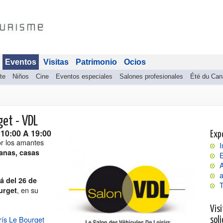
Eventos
Visitas
Patrimonio
Ocios
te
Niños
Cine
Eventos especiales
Salones profesionales
Été du Can
get - VDL
10:00 A 19:00
Exp
r los amantes
I
anas, casas
E
a
á del 26 de
, en su
urget
Visi
arís Le Bourget
soli