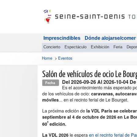
Imprescindibles
Dónde alojarse/comer
Concierto
Espectáculo
Exhibición
Feria
Depor
Home
>
Eventos
Salón de vehículos de ocio Le Bour
Del
2026-09-26
Al
2026-10-04
De 
Fecha
Es el acontecimiento más esperado po
de los vehículos de ocio:
caravanas, autocarav
... en el recinto ferial de Le Bourget.
móviles
La próxima edición de
la VDL París se celebrar
septiembre al 4 de octubre de 2026 en Le Bo
ª
60
edición.
le espera
en el recinto ferial de P
La VDL 2026