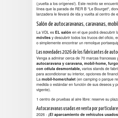
(¡vuelta a los orígenes!). Este recinto se encuen
línea que la parada de RER B "Le Bourget", do
lanzadera le llevará de ida y vuelta al centro de 
Salón de autocaravanas, caravanas, mob
La VDL es
en el que podrá descubrir 
EL salón
y descubrir todos los trucos del oficio,
móviles
o simplemente encontrar un remolque portaequip
Las novedades 2026 de los fabricantes de aut
Venga a admirar cerca de 70 marcas francesas y
autocaravana y caravana, mobil-home, furg
varios stands de fabr
con célula desmontable,
para acondicionar su interior, opciones de financia
La
(en camping o parque res
mobil-home/chalet
medida o estándar en función de sus deseos y pr
vigente).
1 centro de pruebas al aire libre: reserve su plaz
Autocaravanas usadas en venta por particular
2026 -
¡El aparcamiento de vehículos usados