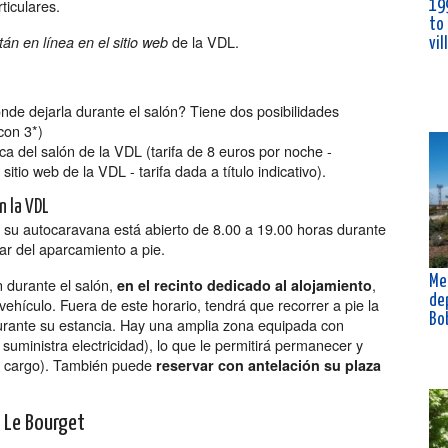
ticulares.
19
to
de la VDL.
án en línea en el sitio web
vil
de dejarla durante el salón? Tiene dos posibilidades
con 3*)
ca del salón de la VDL (tarifa de 8 euros por noche -
sitio web de la VDL - tarifa dada a título indicativo).
n la VDL
su autocaravana está abierto de 8.00 a 19.00 horas durante
rar del aparcamiento a pie.
Me
n
durante el salón,
,
en el recinto dedicado al alojamiento
de
ehículo. Fuera de este horario, tendrá que recorrer a pie la
Bo
rante su estancia. Hay una amplia zona equipada con
suministra electricidad), lo que le permitirá permanecer y
o a cargo). También puede
reservar con antelación su plaza
e Le Bourget