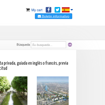
My cart
Boletin informativo
Búsqueda
ta privada, guiada en inglés o francés, previa
citud