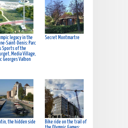
ympic legacy in the
Secret Montmartre
ine-Saint-Denis: Parc
s Sports of the
rget, Media Village,
rc Georges Valbon
tin, the hidden side
Bike ride on the trail of
the Olympic Games: