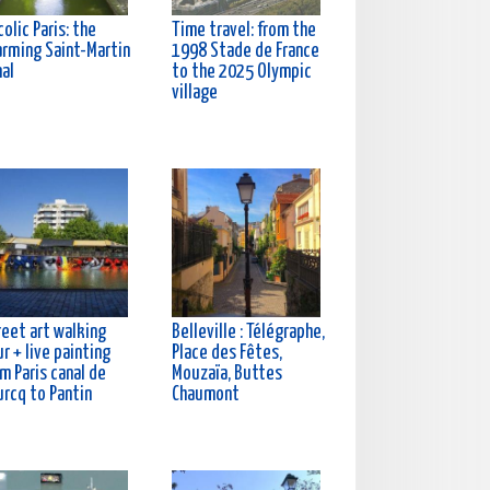
olic Paris: the
Time travel: from the
arming Saint-Martin
1998 Stade de France
nal
to the 2025 Olympic
village
reet art walking
Belleville : Télégraphe,
r + live painting
Place des Fêtes,
m Paris canal de
Mouzaïa, Buttes
urcq to Pantin
Chaumont