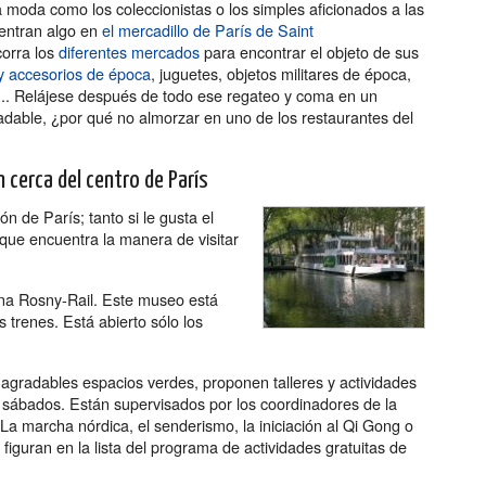
 moda como los coleccionistas o los simples aficionados a las
entran algo en
el mercadillo de París de Saint
corra los
diferentes mercados
para encontrar el objeto de sus
y accesorios de época
, juguetes, objetos militares de época,
s... Relájese después de todo ese regateo y coma en un
adable, ¿por qué no almorzar en uno de los restaurantes del
n cerca del centro de París
n de París; tanto si le gusta el
 que encuentra la manera de visitar
sina Rosny-Rail. Este museo está
s trenes. Está abierto sólo los
s agradables espacios verdes, proponen talleres y actividades
s sábados. Están supervisados por los coordinadores de la
La marcha nórdica, el senderismo, la iniciación al Qi Gong o
. figuran en la lista del programa de actividades gratuitas de