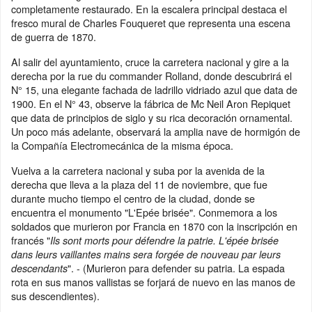
completamente restaurado. En la escalera principal destaca el
fresco mural de Charles Fouqueret que representa una escena
de guerra de 1870.
Al salir del ayuntamiento, cruce la carretera nacional y gire a la
derecha por la rue du commander Rolland, donde descubrirá el
N° 15, una elegante fachada de ladrillo vidriado azul que data de
1900. En el N° 43, observe la fábrica de Mc Neil Aron Repiquet
que data de principios de siglo y su rica decoración ornamental.
Un poco más adelante, observará la amplia nave de hormigón de
la Compañía Electromecánica de la misma época.
Vuelva a la carretera nacional y suba por la avenida de la
derecha que lleva a la plaza del 11 de noviembre, que fue
durante mucho tiempo el centro de la ciudad, donde se
encuentra el monumento "L'Epée brisée". Conmemora a los
soldados que murieron por Francia en 1870 con la inscripción en
francés "
Ils sont morts pour défendre la patrie. L'épée brisée
dans leurs vaillantes mains sera forgée de nouveau par leurs
". - (Murieron para defender su patria. La espada
descendants
rota en sus manos vallistas se forjará de nuevo en las manos de
sus descendientes).