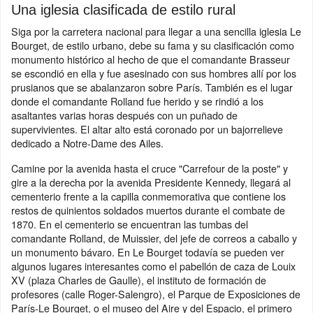
Una iglesia clasificada de estilo rural
Siga por la carretera nacional para llegar a una sencilla iglesia Le
Bourget, de estilo urbano, debe su fama y su clasificación como
monumento histórico al hecho de que el comandante Brasseur
se escondió en ella y fue asesinado con sus hombres allí por los
prusianos que se abalanzaron sobre París. También es el lugar
donde el comandante Rolland fue herido y se rindió a los
asaltantes varias horas después con un puñado de
supervivientes. El altar alto está coronado por un bajorrelieve
dedicado a Notre-Dame des Ailes.
Camine por la avenida hasta el cruce "Carrefour de la poste" y
gire a la derecha por la avenida Presidente Kennedy, llegará al
cementerio frente a la capilla conmemorativa que contiene los
restos de quinientos soldados muertos durante el combate de
1870. En el cementerio se encuentran las tumbas del
comandante Rolland, de Muissier, del jefe de correos a caballo y
un monumento bávaro. En Le Bourget todavía se pueden ver
algunos lugares interesantes como el pabellón de caza de Louix
XV (plaza Charles de Gaulle), el instituto de formación de
profesores (calle Roger-Salengro), el Parque de Exposiciones de
París-Le Bourget, o el museo del Aire y del Espacio, el primero