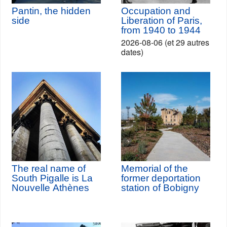
Pantin, the hidden
Occupation and
side
Liberation of Paris,
from 1940 to 1944
2026-08-06 (et 29 autres
dates)
The real name of
Memorial of the
South Pigalle is La
former deportation
Nouvelle Athènes
station of Bobigny