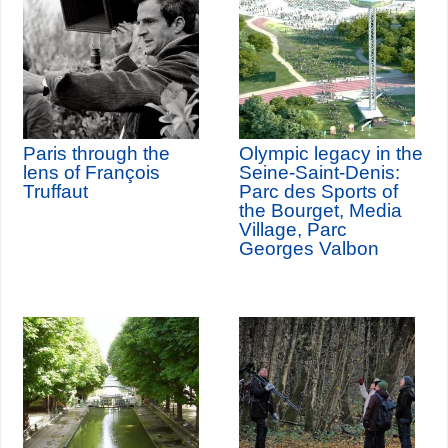
Paris through the
Olympic legacy in the
lens of François
Seine-Saint-Denis:
Truffaut
Parc des Sports of
the Bourget, Media
Village, Parc
Georges Valbon