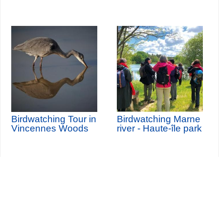
Birdwatching Tour in
Birdwatching Marne
Vincennes Woods
river - Haute-île park
Seine-Saint-Denis Tourisme
140, avenue Jean Lolive
93695 Pantin Cedex