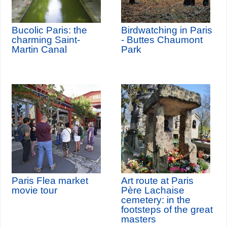
Bucolic Paris: the
Birdwatching in Paris
charming Saint-
- Buttes Chaumont
Martin Canal
Park
Paris Flea market
Art route at Paris
movie tour
Père Lachaise
cemetery: in the
footsteps of the great
masters