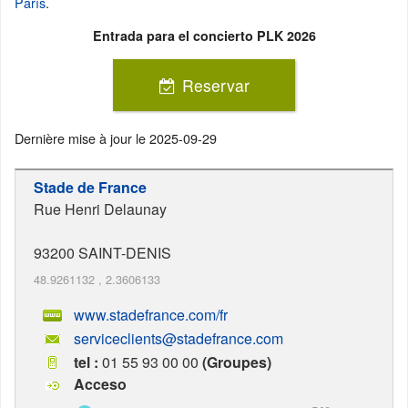
París
.
Entrada para el concierto PLK 2026
Reservar
Dernière mise à jour le
2025-09-29
Stade de France
Rue Henri Delaunay
93200
SAINT-DENIS
48.9261132
,
2.3606133
www.stadefrance.com/fr
serviceclients@stadefrance.com
tel :
01 55 93 00 00
(Groupes)
Acceso