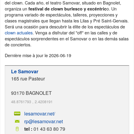
del clown. Cada año, el teatro Samovar, situado en Bagnolet,
organiza un
o. Un
festival de clown burlesco y excéntric
programa variado de espectáculos, talleres, proyecciones y
clases magistrales que llegan hasta les Lilas y Pré Saint-Gervais.
Será una ocasión para descubrir la élite de los espectáculos de
clown actuales
. Venga a disfrutar del "off" en las calles y de
espectáculos sorprendentes en el Samovar o en las demás salas
de conciertos.
Dernière mise à jour le
2026-06-19
Le Samovar
165 rue Pasteur
93170
BAGNOLET
48.8761793
,
2.4208191
lesamovar.net/
rp@lesamovar.net
tel :
01 43 63 80 79