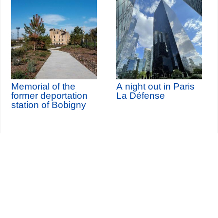
Memorial of the
A night out in Paris
former deportation
La Défense
station of Bobigny
Seine-Saint-Denis Tourisme
140, avenue Jean Lolive
93695 Pantin Cedex
Tél. 01 49 15 98 98
Transportes
¿Quiénes somos?
Viajar en París