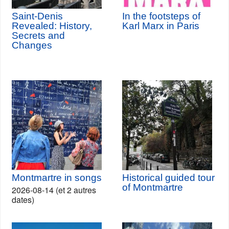
Saint-Denis
In the footsteps of
Revealed: History,
Karl Marx in Paris
Secrets and
Changes
Montmartre in songs
Historical guided tour
of Montmartre
2026-08-14 (et 2 autres
dates)