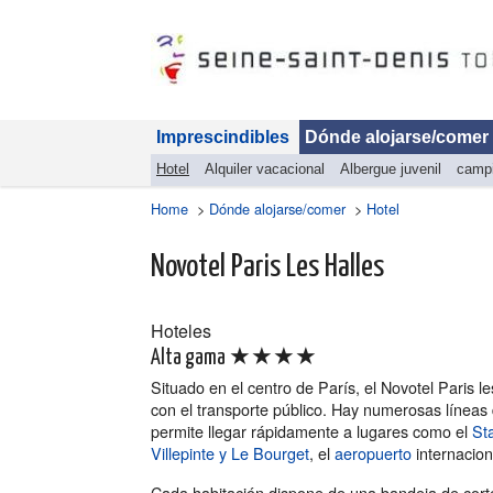
Imprescindibles
Dónde alojarse/comer
Hotel
Alquiler vacacional
Albergue juvenil
camp
Home
>
Dónde alojarse/comer
>
Hotel
Novotel Paris Les Halles
Hoteles
★★★★
Alta gama
Situado en el centro de París, el Novotel Paris l
con el transporte público. Hay numerosas líneas
permite llegar rápidamente a lugares como el
Sta
Villepinte y Le Bourget
, el
aeropuerto
internacion
Cada habitación dispone de una bandeja de cortes