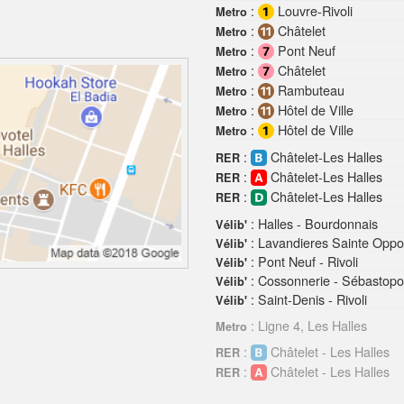
:
Louvre-Rivoli
Metro
:
Châtelet
Metro
:
Pont Neuf
Metro
:
Châtelet
Metro
:
Rambuteau
Metro
:
Hôtel de Ville
Metro
:
Hôtel de Ville
Metro
:
Châtelet-Les Halles
RER
:
Châtelet-Les Halles
RER
:
Châtelet-Les Halles
RER
: Halles - Bourdonnais
Vélib'
: Lavandieres Sainte Oppor
Vélib'
: Pont Neuf - Rivoli
Vélib'
: Cossonnerie - Sébastopo
Vélib'
: Saint-Denis - Rivoli
Vélib'
: Ligne 4, Les Halles
Metro
:
Châtelet - Les Halles
RER
:
Châtelet - Les Halles
RER