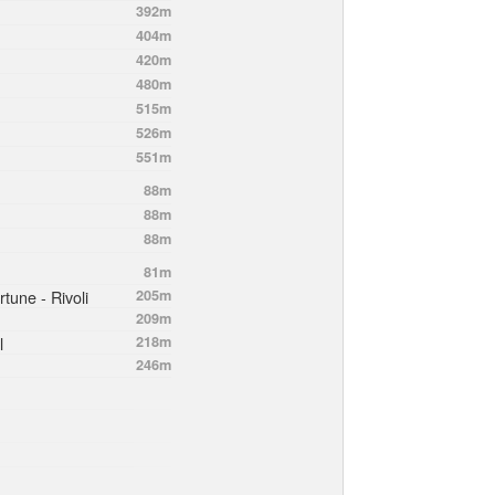
392m
404m
420m
480m
515m
526m
551m
88m
88m
88m
81m
tune - Rivoli
205m
209m
l
218m
246m