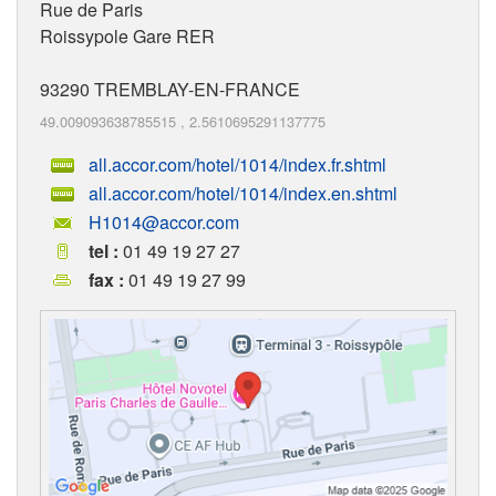
Rue de Paris
Roissypole Gare RER
93290
TREMBLAY-EN-FRANCE
49.009093638785515
,
2.5610695291137775
all.accor.com/hotel/1014/index.fr.shtml
all.accor.com/hotel/1014/index.en.shtml
H1014@accor.com
tel :
01 49 19 27 27
fax :
01 49 19 27 99