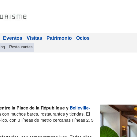
Eventos
Visitas
Patrimonio
Ocios
ing
Restaurantes
entre la Place de la République y
Belleville-
a con muchos bares, restaurantes y tiendas. El
lico, con 3 líneas de metro cercanas (líneas 2, 3
nfortables, con camas tamaño king. Todas ellas