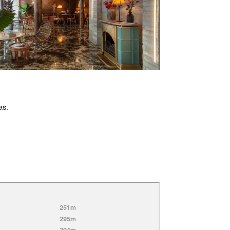
as.
251m
295m
304m