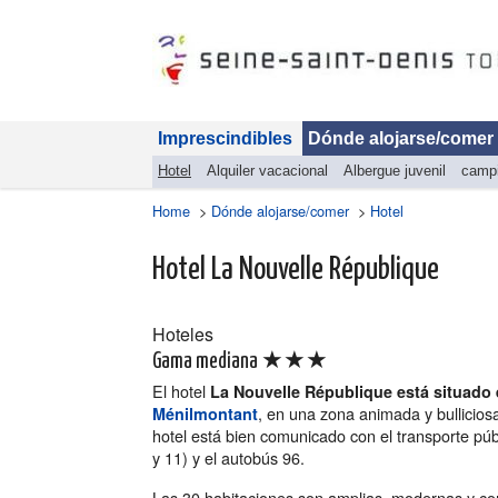
Imprescindibles
Dónde alojarse/comer
Hotel
Alquiler vacacional
Albergue juvenil
camp
Home
>
Dónde alojarse/comer
>
Hotel
Hotel La Nouvelle République
Hoteles
★★★
Gama mediana
El hotel
La Nouvelle République está situado 
, en una zona animada y bullicios
Ménilmontant
hotel está bien comunicado con el transporte púb
y 11) y el autobús 96.
Las 30 habitaciones son amplias, modernas y co