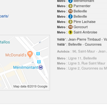
:
Ménilmontant
Metro
:
Parmentier
Metro
:
Belleville
Metro
aris/
:
Belleville
Metro
:
Père Lachaise
Metro
:
Goncourt
Metro
:
Saint-Ambroise
Metro
: Jean-Pierre Timbaud - V
Vélib'
: Belleville - Couronnes
Vélib'
: 96, Saint-Maur - Jean 
Autobús
: Ligne 11, Belleville
Metro
: Ligne 3, Rue Saint Maur
Metro
: Ligne 2, Couronnes ou M
Metro