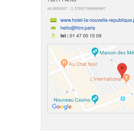
48.8669367
,
2.379507999999987
www.hotel-la-nouvelle-republique.p
hello@hlnr.paris
tel :
01 47 00 15 09