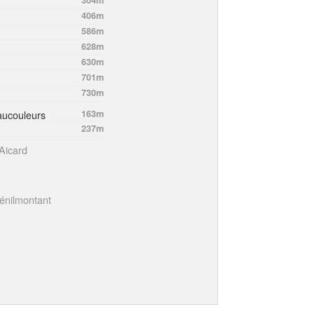
406m
586m
628m
630m
701m
730m
aucouleurs
163m
237m
Aicard
énilmontant