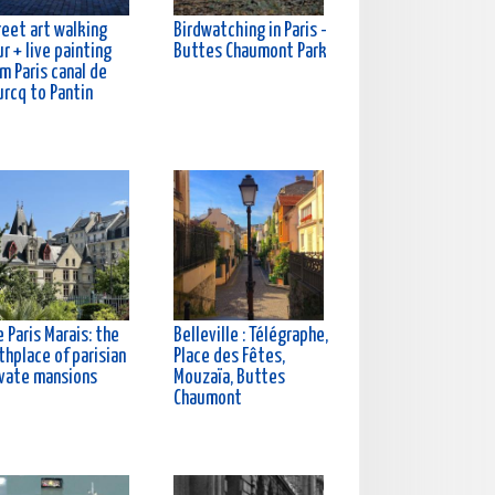
reet art walking
Birdwatching in Paris -
r + live painting
Buttes Chaumont Park
m Paris canal de
urcq to Pantin
 Paris Marais: the
Belleville : Télégraphe,
thplace of parisian
Place des Fêtes,
ivate mansions
Mouzaïa, Buttes
Chaumont