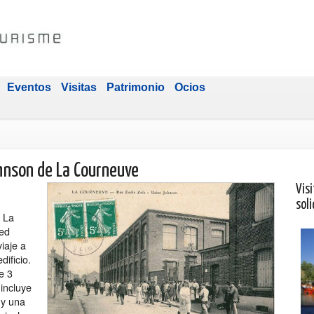
Eventos
Visitas
Patrimonio
Ocios
hnson de La Courneuve
Visi
soli
n La
red
iaje a
dificio.
e 3
 incluye
e y una