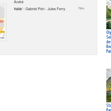
André
: Gabriel Péri - Jules Ferry
78m
Vélib'
Ol
Se
de
Bou
Pa
Str
Pa