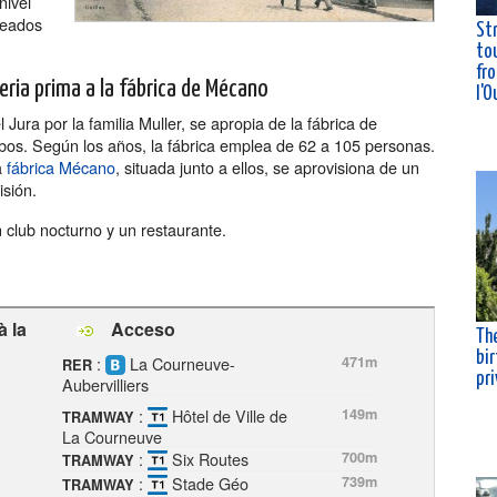
nivel
pleados
St
tou
fro
ria prima a la fábrica de Mécano
l'O
ura por la familia Muller, se apropia de la fábrica de
bos. Según los años, la fábrica emplea de 62 a 105 personas.
a
fábrica Mécano
, situada junto a ellos, se aprovisiona de un
isión.
n club nocturno y un restaurante.
 la
Acceso
The
bir
:
La Courneuve-
471m
RER
pr
Aubervilliers
:
Hôtel de Ville de
149m
TRAMWAY
La Courneuve
:
Six Routes
700m
TRAMWAY
:
Stade Géo
739m
TRAMWAY