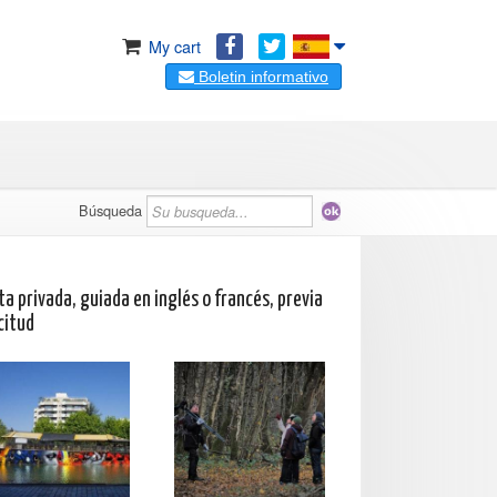
My cart
Boletin informativo
Búsqueda
ta privada, guiada en inglés o francés, previa
citud