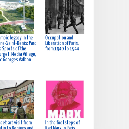
ympic legacy in the
Occupation and
ine-Saint-Denis: Parc
Liberation of Paris,
s Sports of the
from 1940 to 1944
rget, Media Village,
rc Georges Valbon
eet art visit from
In the footsteps of
ntin to Bobigny and
Karl Marx in Paris