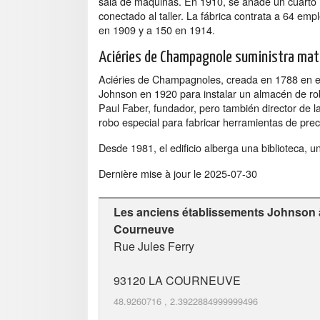
sala de máquinas. En 1910, se añade un cuarto 
conectado al taller. La fábrica contrata a 64 em
en 1909 y a 150 en 1914.
Aciéries de Champagnole suministra mate
Aciéries de Champagnoles, creada en 1788 en el J
Johnson en 1920 para instalar un almacén de ro
Paul Faber, fundador, pero también director de l
robo especial para fabricar herramientas de prec
Desde 1981, el edificio alberga una biblioteca, u
Dernière mise à jour le
2025-07-30
Les anciens établissements Johnson à
Courneuve
Rue Jules Ferry
93120
LA COURNEUVE
48.9260716
,
2.3922884999999496