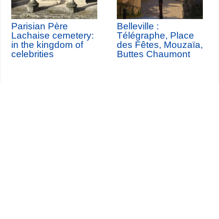
Parisian Père
Belleville :
Lachaise cemetery:
Télégraphe, Place
in the kingdom of
des Fêtes, Mouzaïa,
celebrities
Buttes Chaumont
Seine-Saint-Denis Tourisme
140, avenue Jean Lolive
93695 Pantin Cedex
Tél. 01 49 15 98 98
Transportes
¿Quiénes somos?
Viajar en París
Site par
ID-Alizés