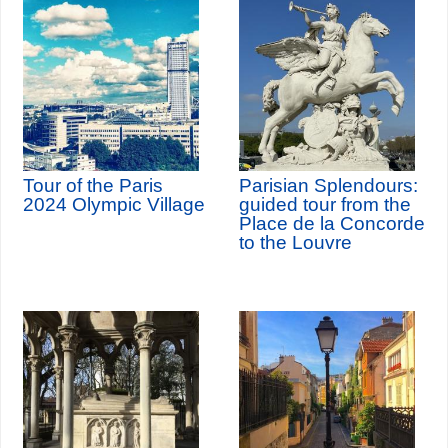
Tour of the Paris
Parisian Splendours:
2024 Olympic Village
guided tour from the
Place de la Concorde
to the Louvre