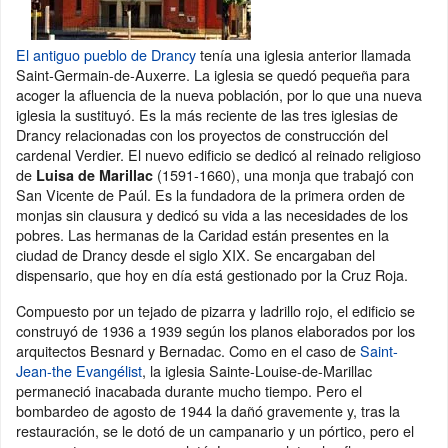
El antiguo pueblo de Drancy
tenía una iglesia anterior llamada
Saint-Germain-de-Auxerre. La iglesia se quedó pequeña para
acoger la afluencia de la nueva población, por lo que una nueva
iglesia la sustituyó. Es la más reciente de las tres iglesias de
Drancy relacionadas con los proyectos de construcción del
cardenal Verdier. El nuevo edificio se dedicó al reinado religioso
de
(1591-1660), una monja que trabajó con
Luisa de Marillac
San Vicente de Paúl. Es la fundadora de la primera orden de
monjas sin clausura y dedicó su vida a las necesidades de los
pobres. Las hermanas de la Caridad están presentes en la
ciudad de Drancy desde el siglo XIX. Se encargaban del
dispensario, que hoy en día está gestionado por la Cruz Roja.
Compuesto por un tejado de pizarra y ladrillo rojo, el edificio se
construyó de 1936 a 1939 según los planos elaborados por los
arquitectos Besnard y Bernadac. Como en el caso de
Saint-
Jean-the Evangélist
, la iglesia Sainte-Louise-de-Marillac
permaneció inacabada durante mucho tiempo. Pero el
bombardeo de agosto de 1944 la dañó gravemente y, tras la
restauración, se le dotó de un campanario y un pórtico, pero el