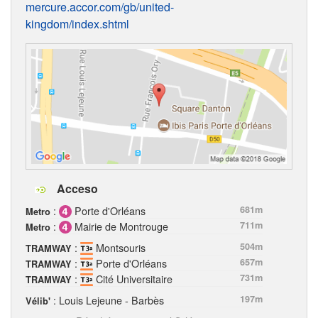
mercure.accor.com/gb/united-
kingdom/index.shtml
Acceso
:
Porte d'Orléans
681m
Metro
:
Mairie de Montrouge
711m
Metro
:
Montsouris
504m
TRAMWAY
:
Porte d'Orléans
657m
TRAMWAY
:
Cité Universitaire
731m
TRAMWAY
: Louis Lejeune - Barbès
197m
Vélib'