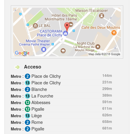
Acceso
:
Place de Clichy
144m
Metro
:
Place de Clichy
231m
Metro
:
Blanche
299m
Metro
:
La Fourche
389m
Metro
:
Abbesses
591m
Metro
:
Pigalle
611m
Metro
:
Liège
626m
Metro
:
Rome
658m
Metro
:
Pigalle
681m
Metro