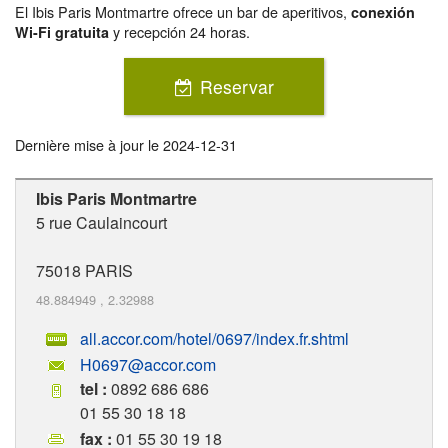
El Ibis Paris Montmartre ofrece un bar de aperitivos,
conexión
y recepción 24 horas.
Wi-Fi gratuita
Reservar
Dernière mise à jour le
2024-12-31
Ibis Paris Montmartre
5 rue Caulaincourt
75018
PARIS
48.884949
,
2.32988
all.accor.com/hotel/0697/index.fr.shtml
H0697@accor.com
tel :
0892 686 686
01 55 30 18 18
fax :
01 55 30 19 18