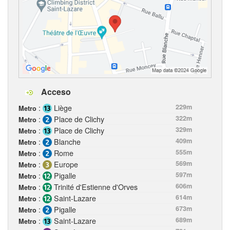
Acceso
:
Liège
229m
Metro
:
Place de Clichy
322m
Metro
:
Place de Clichy
329m
Metro
:
Blanche
409m
Metro
:
Rome
555m
Metro
:
Europe
569m
Metro
:
Pigalle
597m
Metro
:
Trinité d'Estienne d'Orves
606m
Metro
:
Saint-Lazare
614m
Metro
:
Pigalle
673m
Metro
:
Saint-Lazare
689m
Metro