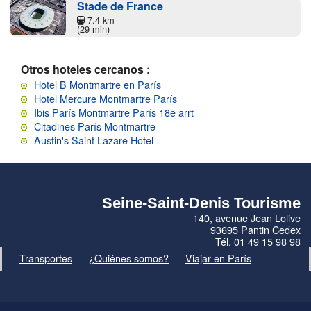
Stade de France
7.4 km
(29 min)
Otros hoteles cercanos :
Hotel B Montmartre en París
Hotel Mercure Montmartre París
Ibis París Montmartre París 18e arrt
Citadines París Montmartre
Austin's Saint Lazare Hotel
Seine-Saint-Denis Tourisme
140, avenue Jean Lolive
93695 Pantin Cedex
Tél. 01 49 15 98 98
Transportes
¿Quiénes somos?
Viajar en París