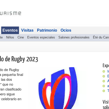
Eventos
Visitas
Patrimonio
Ocios
te
Niños
Cine
Eventos especiales
Salones profesionales
Été du Can
ndo de Rugby 2023
Exp
ndo de Rugby
I
a pequeña final
E
 las dos
o" que no
a
an clasificado
pero sigue
 celebrarlo en
Visi
soli