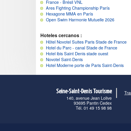
France - Brésil VNL
Ares Fighting Championship París
Hexagone MMA en París
Open Swim Harmonie Mutuelle 2026
Hoteles cercanos :
Hôtel Novotel Suites Paris Stade de France
Hotel du Parc - canal Stade de France
Hotel ibis Saint Denis stade ouest
Novotel Saint-Denis
Hotel Moderne porte de Paris Saint-Denis
Seine-Saint-Denis Tourisme
Tra
140, avenue Jean Lolive
93695 Pantin Cedex
Tél. 01 49 15 98 98