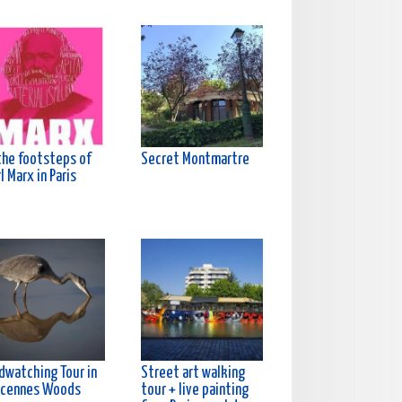
the footsteps of
Secret Montmartre
l Marx in Paris
rdwatching Tour in
Street art walking
ncennes Woods
tour + live painting