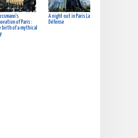
ussmann's
A night out in Paris La
ovation of Paris :
Défense
 birth of a mythical
y