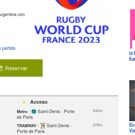
Argentina con
 partido
In 
Kar
Reservar
Acceso
:
Saint-Denis - Porte
540m
Metro
de Paris
:
Saint-Denis -
478m
Bi
TRAMWAY
Porte de Paris
Vi