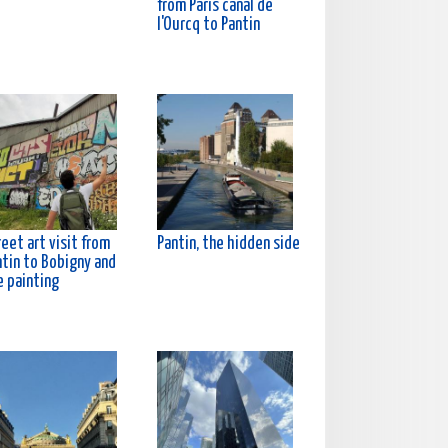
from Paris canal de
l'Ourcq to Pantin
eet art visit from
Pantin, the hidden side
ntin to Bobigny and
e painting