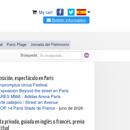
My cart
Boletin informativo
al
París Plage
Jornada del Patrimonio
Búsqueda
osición, espectáculo en París
mpromptus circus Festival
xposición Beyond the street en Paris
ARES MMA - Adidas Arena Paris
rte callejero / Street art Avenue
TOP 14 París Stade de France
- juno de 2026
ta privada, guiada en inglés o francés, previa
citud