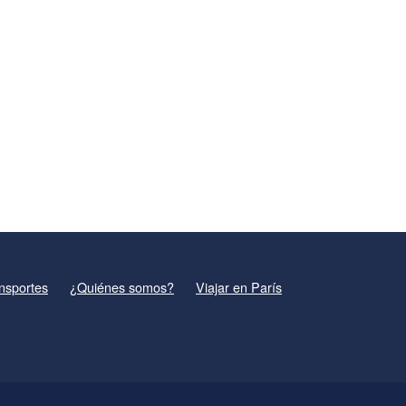
nsportes
¿Quiénes somos?
Viajar en París