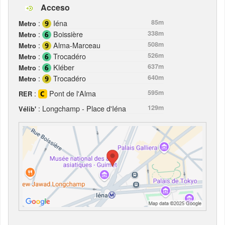
Acceso
:
Iéna
85m
Metro
:
Boissière
338m
Metro
:
Alma-Marceau
508m
Metro
:
Trocadéro
526m
Metro
:
Kléber
637m
Metro
:
Trocadéro
640m
Metro
:
Pont de l'Alma
595m
RER
: Longchamp - Place d'Iéna
129m
Vélib'