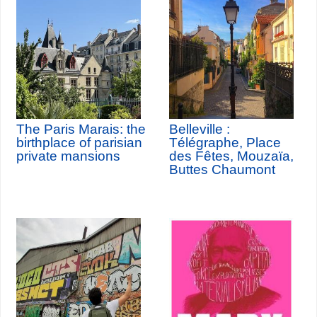
The Paris Marais: the
Belleville :
birthplace of parisian
Télégraphe, Place
private mansions
des Fêtes, Mouzaïa,
Buttes Chaumont