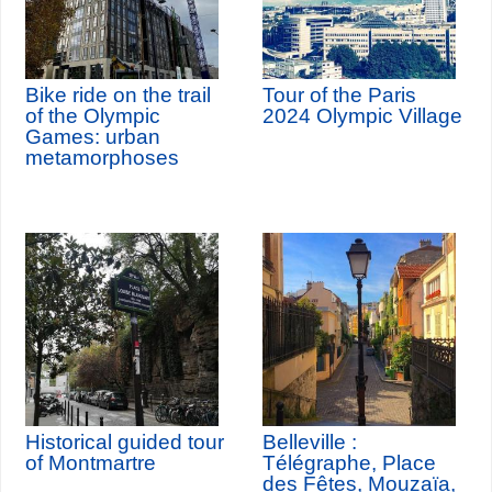
Bike ride on the trail
Tour of the Paris
of the Olympic
2024 Olympic Village
Games: urban
metamorphoses
Historical guided tour
Belleville :
of Montmartre
Télégraphe, Place
des Fêtes, Mouzaïa,