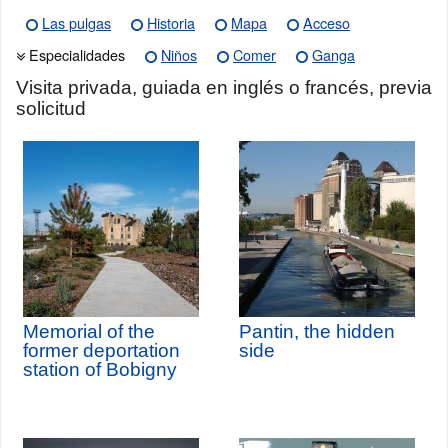
Las pulgas
Historia
Mapa
Acceso
Especialidades
Niños
Comer
Ganga
Visita privada, guiada en inglés o francés, previa
solicitud
Memorial of the
Pantin, the hidden
former deportation
side
station of Bobigny