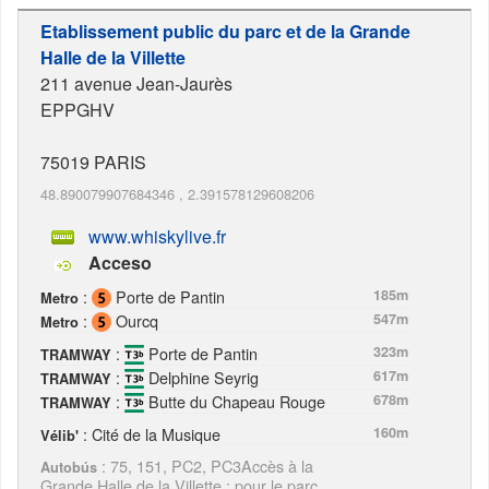
Etablissement public du parc et de la Grande
Halle de la Villette
211 avenue Jean-Jaurès
EPPGHV
75019
PARIS
48.890079907684346
,
2.391578129608206
www.whiskylive.fr
Acceso
:
Porte de Pantin
185m
Metro
:
Ourcq
547m
Metro
:
Porte de Pantin
323m
TRAMWAY
:
Delphine Seyrig
617m
TRAMWAY
:
Butte du Chapeau Rouge
678m
TRAMWAY
: Cité de la Musique
160m
Vélib'
: 75, 151, PC2, PC3Accès à la
Autobús
Grande Halle de la Villette ; pour le parc,