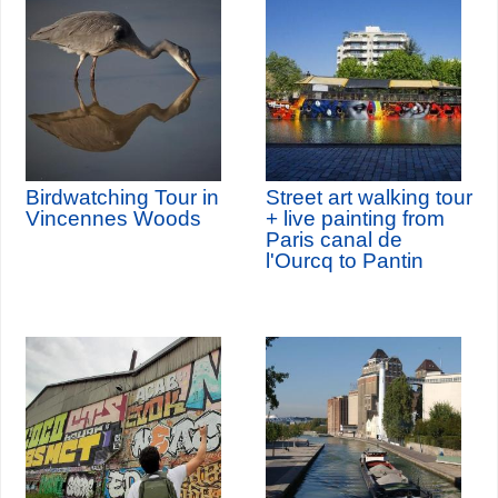
Birdwatching Tour in
Street art walking tour
Vincennes Woods
+ live painting from
Paris canal de
l'Ourcq to Pantin