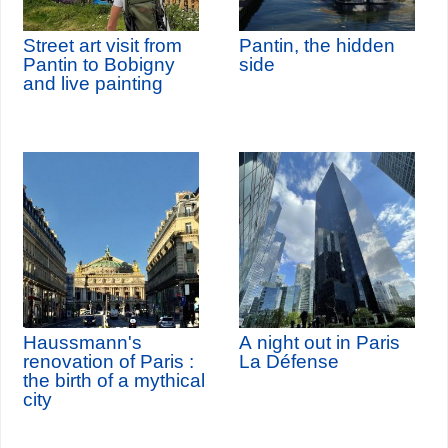
Street art visit from
Pantin, the hidden
Pantin to Bobigny
side
and live painting
Haussmann's
A night out in Paris
renovation of Paris :
La Défense
the birth of a mythical
city