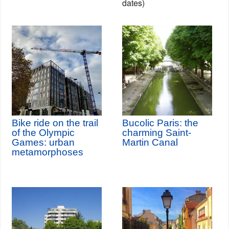
dates)
Bike ride on the trail
Bucolic Paris: the
of the Olympic
charming Saint-
Games: urban
Martin Canal
metamorphoses