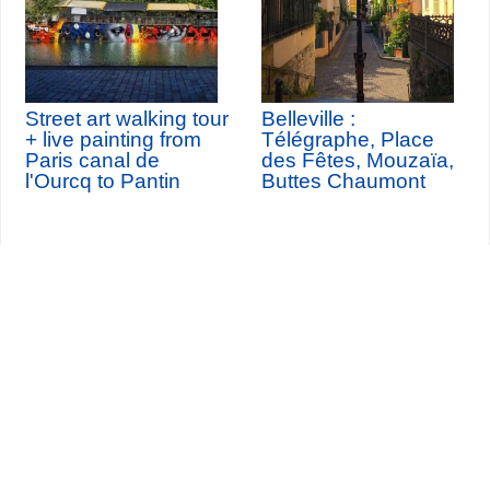
Street art walking tour
Belleville :
+ live painting from
Télégraphe, Place
Paris canal de
des Fêtes, Mouzaïa,
l'Ourcq to Pantin
Buttes Chaumont
Seine-Saint-Denis Tourisme
140, avenue Jean Lolive
93695 Pantin Cedex
Tél. 01 49 15 98 98
Transportes
¿Quiénes somos?
Viajar en París