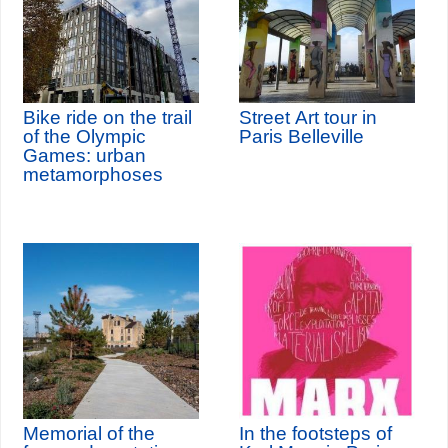
Bike ride on the trail
Street Art tour in
of the Olympic
Paris Belleville
Games: urban
metamorphoses
Memorial of the
In the footsteps of