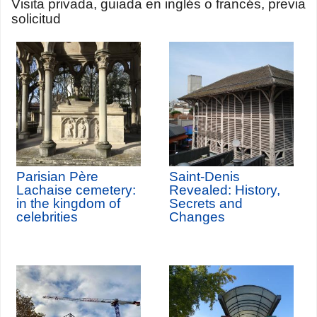
Visita privada, guiada en inglés o francés, previa
solicitud
Parisian Père
Saint-Denis
Lachaise cemetery:
Revealed: History,
in the kingdom of
Secrets and
celebrities
Changes